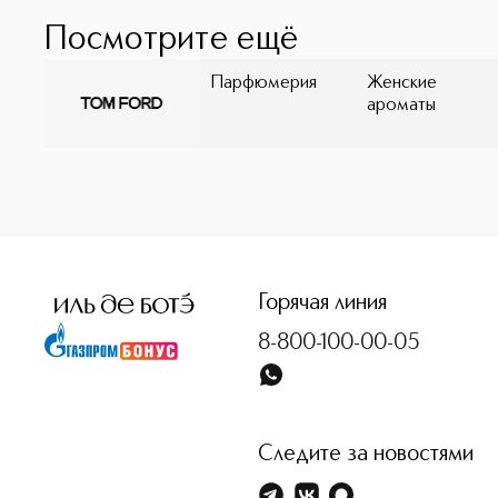
Посмотрите ещё
Парфюмерия
Женские
ароматы
<p class="MsoNormal"><span style="font-size: 12.0pt; line
Горячая линия
8-800-100-00-05
Следите за новостями