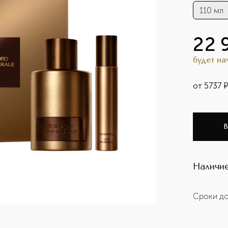
110 мл
22 
будет н
от
5737
В
Наличие
Сроки до