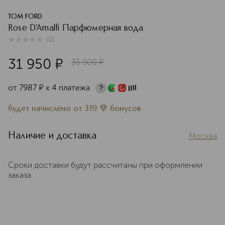
TOM FORD
Rose D'Amalfi Парфюмерная вода
(
0
)
0
из
5
0
31 950
¤
35 500
¤
от
7987
¤
х 4 платежа
будет начислено
от
319
бонусов
Наличие и доставка
Москва
Сроки доставки будут рассчитаны при оформлении
заказа