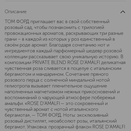
Описание
ТОМ ФОРД приглашает вас в свой собственный
розовый сад, чтобы познакомить с трилогией
провокационных ароматов, раскрывающих три разные
грани – в каждой из которых у роз единственный в
своём роде аромат. Благодаря сочетанию нот и
ингредиентов каждый парфюмерный шедевр розовой
коллекции рассказывает свою уникальную историю. В
композиции PRIVATE BLEND ROSE D’AMALFI деликатная
чувственная роза сливается в поцелуе с итальянским
бергамотом и мандарином. Сочетание пряного
розового перца с солнечной миндальной нотой
гелиотропа вызывает пленительное ощущение
наполненных магнетизмом нежных прикосновений и
воспоминаний о чарующей атмосфере побережья
амальфи. «ROSE D’AMALFI — это сокровенный и
чувственный аромат с нотой итальянского
бергамота», — ТОМ ФОРД. Ноты: эксклюзивный
розовый дистиллят, неоабсолют розы, итальянский
бергамот. Упаковка: прозрачный флакон ROSE D’AMALFI