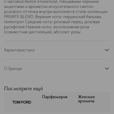
с матовой белой этикеткой, глянцевыми черными
акцентами и ароматом искусительного светло-
розового оттенка внутри выполнен в стиле коллекции
PRIVATE BLEND. Верхние ноты: перуанский бальзам,
гелиотроп Средние ноты: розовый перец, розовая
русифолия Нижние ноты: эксклюзивная роза
(совместная дистиляция), абсолют розы
Характеристики
тип продукта
парфюмерная вода
верхние ноты
перуанский бальзам, гелиотроп
О Бренде
ноты сердца
розовый перец
Каждый аромат TOM FORD (Том
базовые ноты
роза
Форд) — уникальное воплощение
группа ароматов
цветочные
современной роскоши. В коллекции
Посмотрите ещё
макияжа TOM FORD BEAUTY
страна производства
Соединенные Штаты
COSMETICS представлены сочные
Парфюмерия
Женские
артикул
TAKH010000
ароматы
сексуальные оттенки продуктов для
макияжа лица, глаз и губ.
Восхитительный спектр насыщенных