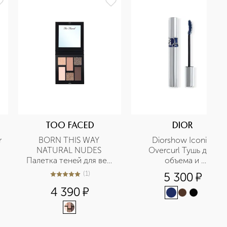
TOO FACED
DIOR
 
BORN THIS WAY 
Diorshow Iconic 
NATURAL NUDES 
Overcurl Тушь для 
Палетка теней для век 
объема и 
Cold Smolder Nudes
подкручивания ресниц
(
1
)
5 300
¤
5
из
5
1
4 390
¤