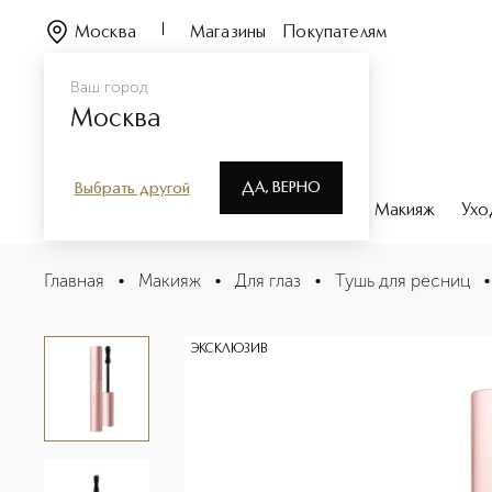
Москва
Магазины
Покупателям
Ваш город
Москва
ДА, ВЕРНО
Выбрать другой
Каталог
Бренды
Парфюмерия
Макияж
Ухо
BETTER THAN SEX Тушь для ресниц объемная
Главная
•
Макияж
•
Для глаз
•
Тушь для ресниц
•
Описание
Характеристики
ЭКСКЛЮЗИВ