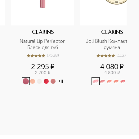
CLARINS
CLARINS
Natural Lip Perfector 
Joli Blush Компактные 
Блеск для губ
румяна
(
7538
)
(
1137
)
5
из
5
7538
5
из
5
1137
2 295
¤
4 080
¤
2 700
¤
4 800
¤
+
11
+
1
 ресниц объемная приобретайте в нашем интернет-магазине. 