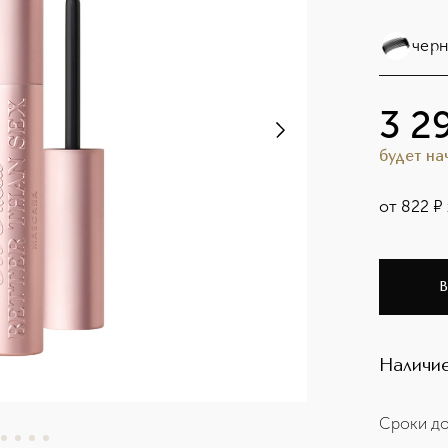
черн
3 2
будет н
от
822
¤
В
Наличие
Сроки до