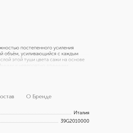
ожностью постепенного усиления
ный объём, усиливающийся с каждым
 слой этой туши цвета сажи на основе
ефными и невероятно длинными.
е роскошными, изогнутыми и
жете создать самые чувственные чёрные
 Кисточка в форме песочных часов
туши,которая создает невероятный
 верхнюю и нижнюю ресничку, ни одну
остав
О Бренде
столько потрясающая... она даже лучше
Италия
39G2010000