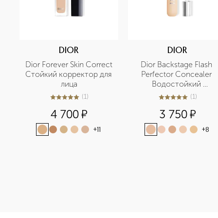
DIOR
DIOR
Dior Forever Skin Correct 
Dior Backstage Flash 
Стойкий корректор для 
Perfector Concealer 
лица
Водостойкий 
корректор для лица и 
(
1
)
(
1
)
5
из
5
1
5
из
5
1
тела
4 700
¤
3 750
¤
+
11
+
8
<p class="MsoNormal"><span style="font-size: 12.0pt; lin