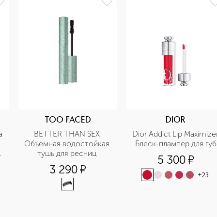
TOO FACED
DIOR
 
BETTER THAN SEX 
Dior Addict Lip Maximizer
Объемная водостойкая 
Блеск-плампер для губ
 
тушь для ресниц 
5 300
¤
3 290
¤
+
23