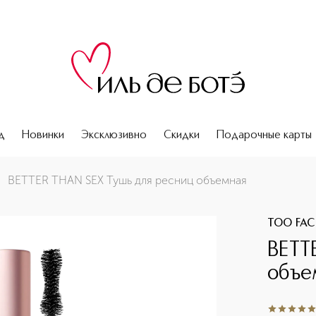
д
Новинки
Эксклюзивно
Скидки
Подарочные карты
BETTER THAN SEX Тушь для ресниц объемная
TOO FAC
BETT
объе
5
из
5
2