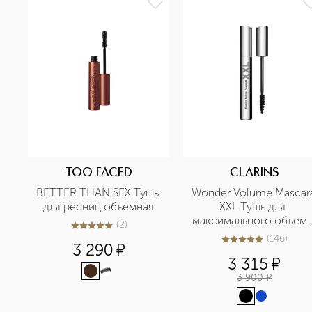
TOO FACED
CLARINS
BETTER THAN SEX Тушь 
Wonder Volume Mascara
для ресниц объемная
XXL Тушь для 
максимального объема
(
2
)
5
из
5
2
ресниц
(
146
)
4.9
из
5
146
3 290
¤
3 315
¤
3 900
¤