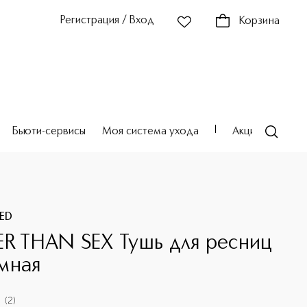
Регистрация / Вход
Корзина
Бьюти-сервисы
Моя система ухода
Акции
Театр
ED
ER THAN SEX Тушь для ресниц
мная
(
2
)