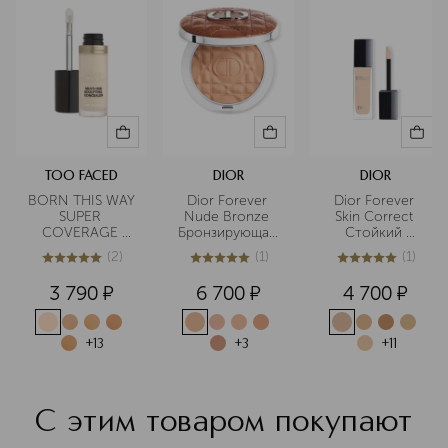
инновационных продуктов, многие
из которых являются культовыми в
бьюти-индустрии.
Подробнее
TOO FACED
DIOR
DIOR
BORN THIS WAY 
Dior Forever 
Dior Forever 
SUPER 
Nude Bronze 
Skin Correct 
COVERAGE 
Бронзирующая 
Стойкий 
MULTI-USE 
стойкая пудра с 
корректор для 
(
2
)
(
1
)
(
1
)
CONCEALER 
эффектом 
лица
5
из
5
2
5
из
5
1
5
из
5
1
Консилер с 
загара 
3 790
¤
6 700
¤
4 700
¤
высокой 
степенью 
покрытия
+
13
+
3
+
11
С этим товаром покупают