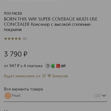
TOO FACED
BORN THIS WAY SUPER COVERAGE MULTI-USE
CONCEALER Консилер с высокой степенью
покрытия
(
2
)
5
из
5
2
3 790
¤
от
947
¤
х 4 платежа
будет начислено
от
37
бонусов
Все варианты товара
(18)
Pearl