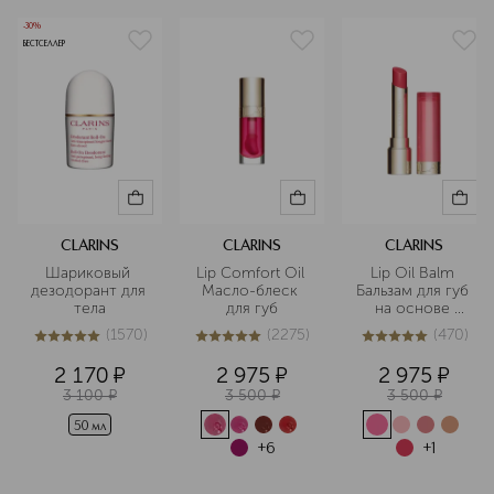
-30%
БЕСТСЕЛЛЕР
CLARINS
CLARINS
CLARINS
Шариковый 
Lip Comfort Oil 
Lip Oil Balm 
дезодорант для 
Масло-блеск 
Бальзам для губ 
тела
для губ
на основе 
масел
(
1570
)
(
2275
)
(
470
)
5
из
5
1570
5
из
5
2275
4.9
из
5
470
2 170
¤
2 975
¤
2 975
¤
3 100
¤
3 500
¤
3 500
¤
50 мл
+
6
+
1