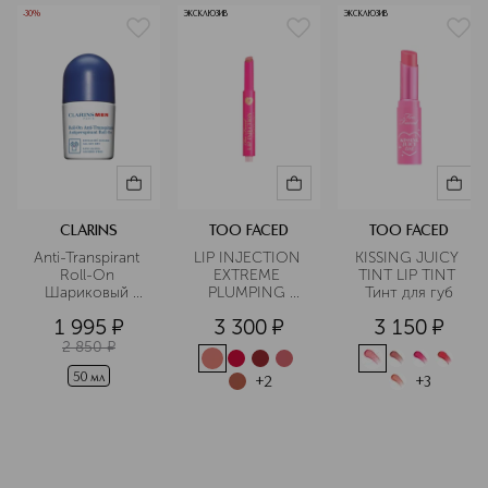
-30%
ЭКСКЛЮЗИВ
ЭКСКЛЮЗИВ
CLARINS
TOO FACED
TOO FACED
Anti-Transpirant 
LIP INJECTION 
KISSING JUICY 
Roll-On 
EXTREME 
TINT LIP TINT 
Шариковый 
PLUMPING 
Тинт для губ
дезодорант-
CLICKS Блеск 
1 995
¤
3 300
¤
3 150
¤
антиперспирант
для губ
 для мужчин
2 850
¤
50 мл
+
2
+
3