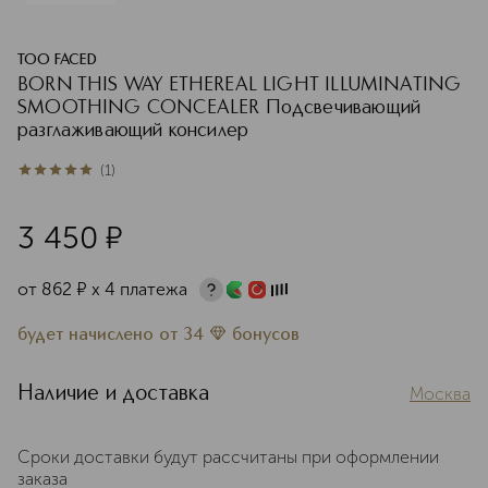
TOO FACED
BORN THIS WAY ETHEREAL LIGHT ILLUMINATING
SMOOTHING CONCEALER Подсвечивающий
разглаживающий консилер
(
1
)
5
из
5
1
3 450
¤
от
862
¤
х 4 платежа
будет начислено
от
34
бонусов
Наличие и доставка
Москва
Сроки доставки будут рассчитаны при оформлении
заказа