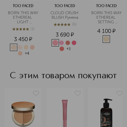
TOO FACED
TOO FACED
TOO FACED
BORN THIS WAY 
CLOUD CRUSH 
BORN THIS WAY 
ETHEREAL 
BLUSH Румяна
ETHEREAL 
LIGHT 
SETTING 
(
6
)
ILLUMINATING 
POWDER 
5
из
5
6
(
1
)
4 100
¤
SMOOTHING 
Рассыпчатая 
5
из
5
1
3 690
¤
CONCEALER 
фиксирующая 
3 450
¤
Подсвечивающий
пудра для лица
разглаживающий
+
3
 консилер
+
4
С этим товаром покупают