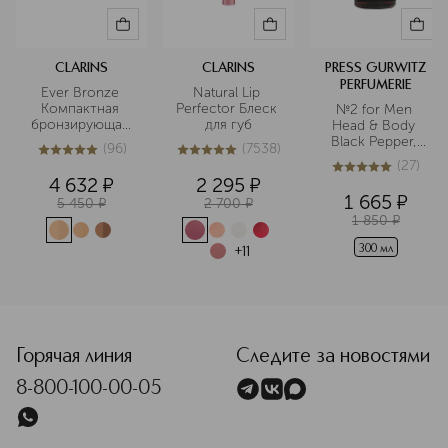
CLARINS
CLARINS
PRESS GURWITZ
PERFUMERIE
Ever Bronze 
Natural Lip 
Компактная 
Perfector Блеск 
№2 for Men 
бронзирующая 
для губ
Head & Body 
пудра
Black Pepper, 
(
96
)
(
7538
)
Tonka bean, 
5
из
5
96
5
из
5
7538
(
27
)
Patchouli 
5
из
5
27
4 632
¤
2 295
¤
Мужской 
1 665
¤
5 450
¤
2 700
¤
шампунь-гель 2 
1 850
¤
в 1 для волос и 
тела
300 мл
+
11
<p class="MsoNormal"><span style="font-size: 12.0pt; l
Горячая линия
Следите за новостями
8-800-100-00-05