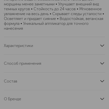
морщины менее заметными • Улучшает внешний вид
темных кругов • Стойкость до 24 часов • Мгновенное
увлажнение на весь день • Скрывает следы усталости •
Осветляет и придает сияние • Водостойкая, веганская
формула • Уникальный аппликатор для точного
нанесения
Характеристики
страна производства
Италия
артикул
3ECE060000
Способ применения
Нанеси консилер на чистую кожу или поверх
тонального крема с помощью аппликатора на
Состав
внутренние и внешние уголки глаз, а также в зону под
глазами. Растушуй консилер кончиками пальцев,
Water\Aqua\Eau, Hydrogenated Didecene, C9-12 Alkane,
спонжем или кистью мягкими надавливающими
Glycerin, Polyglyceryl-4 Isostearate, Trimethylsiloxysilicate,
движениями. Начни с внутреннего уголка, двигаясь по
О Бренде
Lauryl Polyglyceryl-3 Polydimethylsiloxyethyl
направлению к внешнему, и растушуй для получения
Dimethicone, Caprylic/Capric Triglyceride,
идеального естественного покрытия.
TOO FACED (Ту Фейсед) —
Polypropylsilsesquioxane, Isohexadecane, Vp/Hexadecene