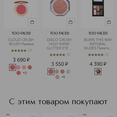
инновационных продуктов, многие
из которых являются культовыми в
бьюти-индустрии.
Подробнее
TOO FACED
TOO FACED
TOO FACED
CLOUD CRUSH 
DISCO CRUSH 
BORN THIS WAY 
BLUSH Румяна
HIGH SHINE 
NATURAL 
GLITTER EYE + 
NUDES Палетка 
(
6
)
FACE SPARKLE 
теней для век 
5
из
5
6
(
1
)
(
1
)
Многофункциональный
Cold Smolder 
5
из
5
1
5
из
5
1
3 690
¤
 сияющий 
Nudes
3 550
¤
4 390
¤
пигмент для 
глаз и лица
+
3
+
1
С этим товаром покупают
-30%
-30%