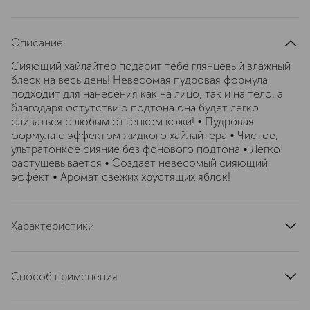
Описание
Сияющий хайлайтер подарит тебе глянцевый влажный
блеск на весь день! Невесомая пудровая формула
подходит для нанесения как на лицо, так и на тело, а
благодаря остутствию подтона она будет легко
сливаться с любым оттенком кожи! • Пудровая
формула с эффектом жидкого хайлайтера • Чистое,
ультратонкое сияние без фонового подтона • Легко
растушевывается • Создает невесомый сияющий
эффект • Аромат свежих хрустящих яблок!
Характеристики
страна производства
Италия
артикул
3R6A020000
Способ применения
С помощью кисти для хайлайтера нанеси выбранный