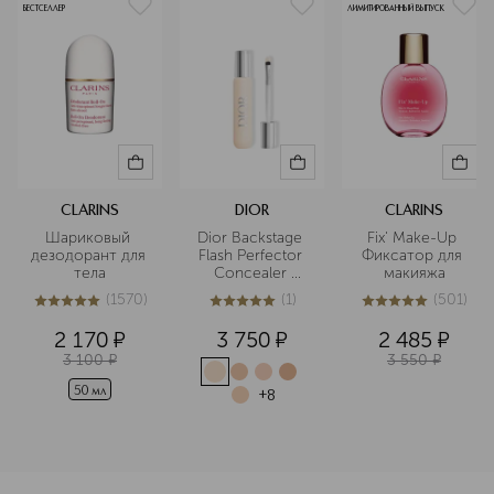
БЕСТСЕЛЛЕР
ЛИМИТИРОВАННЫЙ ВЫПУСК
CLARINS
DIOR
CLARINS
Шариковый 
Dior Backstage 
Fix' Make-Up 
дезодорант для 
Flash Perfector 
Фиксатор для 
тела
Concealer 
макияжа
Водостойкий 
(
1570
)
(
1
)
(
501
)
корректор для 
5
из
5
1570
5
из
5
1
5
из
5
501
лица и тела
2 170
¤
3 750
¤
2 485
¤
3 100
¤
3 550
¤
50 мл
+
8
<p class="MsoNormal"><span style="font-size: 12.0pt; lin