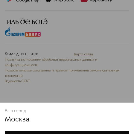
© ИЛЬ ДЕ БОТЭ
2026
Карта сайта
Политика в отношении обработки персональных данных и
конфиденциальности
Пользовательское соглашение и правила применения рекомендательных
технологий
Ведомость СОУТ
Ваш город
В КОРЗИНУ
КУПИТЬ СЕЙЧАС
Москва
Мы используем cookie-файлы и сервисы веб-аналитики. Они
необходимы для улучшения работы сайта. Подробнее –
OK