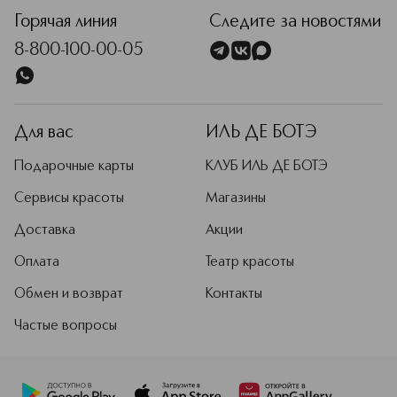
кокосовое и миндальное масла. Эти
Flower Extract, Leuconostoc/Radish Root Ferment Filtrate,
компоненты обеспечивают
Горячая линия
Следите за новостями
Ceramide NP, Ceramide AP, Phytosphingosine,
глубокое увлажнение и питание
Cholesterol, Xanthan Gum, Carbomer, Ceramide EOP,
8-800-100-00-05
кожи.
Limonene, Linalool, Benzyl Benzoate, Hexyl Cinnamal,
Citronellol, Geraniol
Подробнее
Для вас
ИЛЬ ДЕ БОТЭ
Подарочные карты
КЛУБ ИЛЬ ДЕ БОТЭ
Сервисы красоты
Магазины
Доставка
Акции
Оплата
Театр красоты
Обмен и возврат
Контакты
Частые вопросы