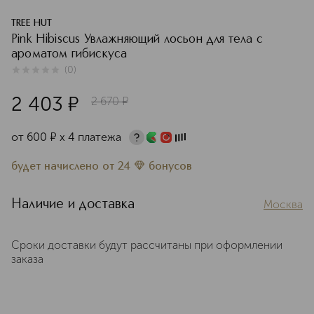
TREE HUT
Pink Hibiscus Увлажняющий лосьон для тела с
ароматом гибискуса
(
0
)
0
из
5
0
2 403
¤
2 670
¤
от
600
¤
х 4 платежа
будет начислено
от
24
бонусов
Наличие и доставка
Москва
Сроки доставки будут рассчитаны при оформлении
заказа