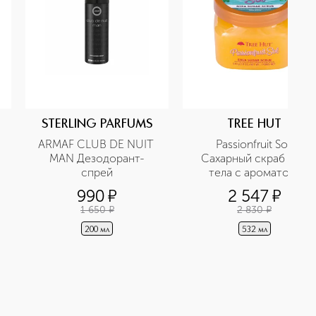
STERLING PARFUMS
TREE HUT
ARMAF CLUB DE NUIT 
Passionfruit Sol 
MAN Дезодорант-
Сахарный скраб для 
спрей
тела с ароматом 
маракуйи
990
¤
2 547
¤
1 650
¤
2 830
¤
200 мл
532 мл