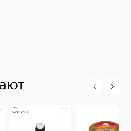
пают
-40%
ЭКСКЛЮЗИВ