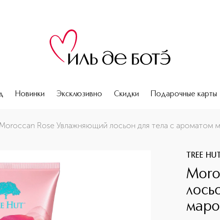
д
Новинки
Эксклюзивно
Скидки
Подарочные карты
атом марокканской розы
Moroccan Rose Увлажняющий лосьон для тела с ароматом 
TREE HU
Moro
лось
маро