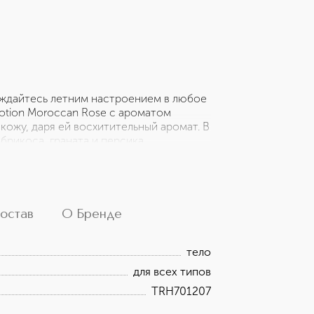
ждайтесь летним настроением в любое
 Lotion Moroccan Rose с ароматом
кожу, даря ей восхитительный аромат. В
брикоса, граната и персика,
ательно подобранному сочетанию
кожи и защищает ее от обезвоживания
 романтичное сочетание нот бергамота,
феру нежности и уюта.
остав
О Бренде
тело
для всех типов
TRH701207