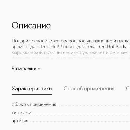
Описание
Подарите своей коже роскошное увлажнение и насла
время года с Tree Hut! Лосьон для тела Tree Hut Body
марокканской розы интенсивно увлажняет и смягчает 
формуле лосьона — комплекс питательных масел ши, а
дополненный скваланом и церамидами. Благодаря тщ
Читать еще
ингредиентов, лосьон укрепляет барьерную функцию 
и сухости. Аромат лосьона Tree Hut Moroccan Rose —
чайной розы и амбры, которое перенесет вас в атмос
Характеристики
Способ применения
С
область применения
тип кожи
артикул