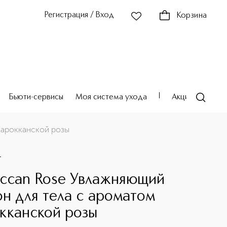
Регистрация / Вход
Корзина
Бьюти-сервисы
Моя система ухода
Акции
Театр
марокканской розы
T
ccan Rose Увлажняющий
он для тела с ароматом
кканской розы