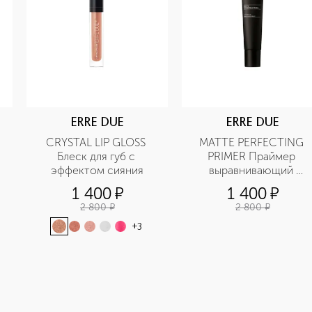
ERRE DUE
ERRE DUE
CRYSTAL LIP GLOSS 
MATTE PERFECTING 
Блеск для губ с 
PRIMER Праймер 
эффектом сияния
выравнивающий 
матирующий
1 400
¤
1 400
¤
2 800
¤
2 800
¤
+
3