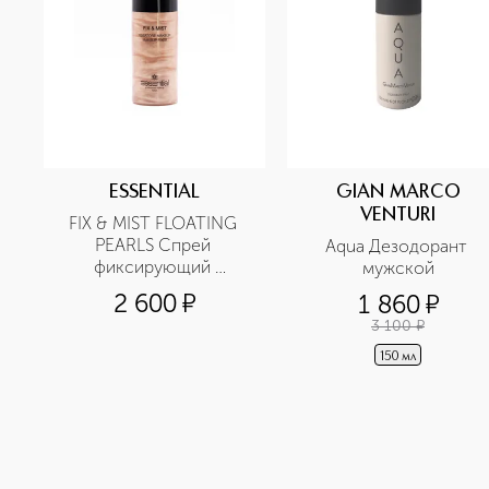
ESSENTIAL
GIAN MARCO
VENTURI
FIX & MIST FLOATING 
PEARLS Спрей 
Aqua Дезодорант 
фиксирующий 
мужской
освежающий
2 600
¤
1 860
¤
3 100
¤
150 мл