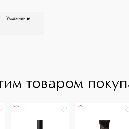
Увлажнение
тим товаром поку
-50%
-50%