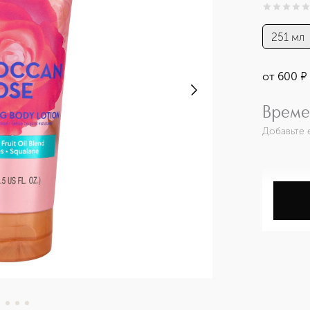
0
из
5
0
251 мл
от
600
¤
Време
Добавьте 