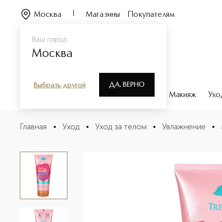
Москва
Магазины
Покупателям
Ваш город
Москва
ДА, ВЕРНО
Выбрать другой
Каталог
Бренды
Парфюмерия
Макияж
Ухо
Moroccan Rose Увлажняющий лосьон для тела с аром
Главная
•
Уход
•
Уход за телом
•
Увлажнение
•