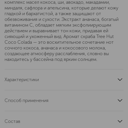
комплекс масел кокоса, ши, авокадо, макадамии,
миндаля, сафлора и апельсина, которые делают кожу
гладкой и бархатистой, а также защищают от
обезвоживания и сухости. Экстракт ананаса, богатый
витамином С, обладает мягким эксфолиирующим
действием и выравнивает тон кожи, придавая ей
сияющий и ухоженный вид. Аромат скраба Tree Hut
Coco Colada — это восхитительное сочетание нот
сочного кокоса, ананаса и кокосового молока,
создающее атмосферу расслабления, словно вы
находитесь у бассейна под ярким солнцем.
Характеристики
область применения
тело
тип кожи
для всех типов
Способ применения
артикул
TRH700333
Нанести скраб на влажную кожу тела круговыми
массажными движениями, смыть водой.
Состав
Рекомендуется применять во время приема ванны или
душа. Не используйте на поврежденной коже.