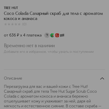
TREE HUT
Coco Colada Сахарный скраб для тела с ароматом
кокоса и ананаса
(
0
)
0
из
5
0
от
636
¤
х 4 платежа
Временно нет в наличии
Добавьте его в избранное, чтобы узнать о поступлении
Описание
Перезагрузка для вас и вашей кожи с Tree Hut!
Сахарный скраб для тела Tree Hut Sugar Scrub Coco
Colada с ароматом кокоса и ананаса бережно
отшелушивает кожу и ухаживает за ней, даря ей
мягкость и естественное сияние. В составе скраба —