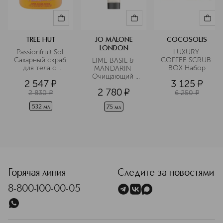
TREE HUT
JO MALONE
COCOSOLIS
LONDON
Passionfruit Sol 
LUXURY 
Сахарный скраб 
COFFEE SCRUB 
LIME BASIL & 
для тела с 
BOX Набор
MANDARIN 
ароматом 
Очищающий 
2 547
¤
3 125
¤
маракуйи
гель-скраб в 
2 780
¤
дорожном 
2 830
¤
6 250
¤
формате
532 мл
75 мл
Горячая линия
Следите за новостями
8-800-100-00-05