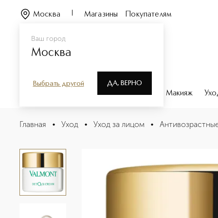
Москва
Магазины
Покупателям
Ваш город
Москва
ДА, ВЕРНО
Выбрать другой
Каталог
Бренды
Парфюмерия
Макияж
Ухо
Detoх Cream Крем Детокс кислородный уход
Главная
•
Уход
•
Уход за лицом
•
Антивозрастные
Описание
Характеристики