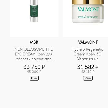
MBR
VALMONT
MEN OLEOSOME THE 
Hydra 3 Regenetic 
EYE CREAM Крем для 
Cream Крем 3D 
области вокруг глаз 
Увлажнение
разглаживающий
33 750
¤
31 582
¤
45 000
¤
42 110
¤
15 мл
50 мл