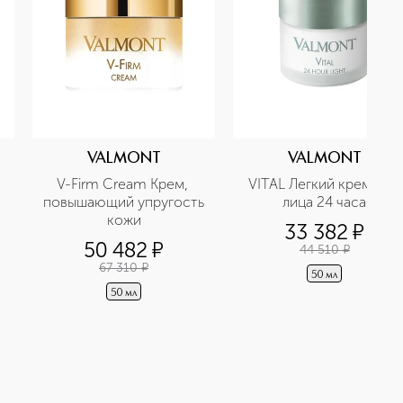
VALMONT
VALMONT
V-Firm Cream Крем, 
VITAL Легкий крем для 
повышающий упругость 
лица 24 часа
кожи
33 382
¤
50 482
¤
44 510
¤
67 310
¤
50 мл
50 мл