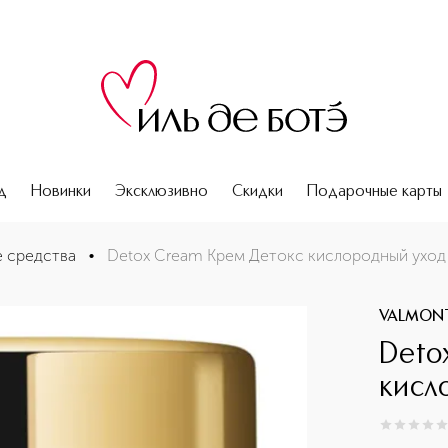
д
Новинки
Эксклюзивно
Скидки
Подарочные карты
 средства
•
Detoх Cream Крем Детокс кислородный уход
VALMON
Deto
кисл
0
из
5
0