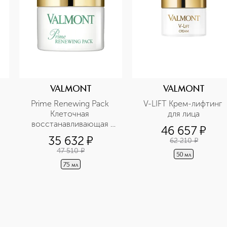
VALMONT
VALMONT
Prime Renewing Pack 
V-LIFT Крем-лифтинг 
Клеточная 
для лица
восстанавливающая 
46 657
¤
крем-маска 
35 632
¤
62 210
¤
Антистресс
47 510
¤
50 мл
75 мл