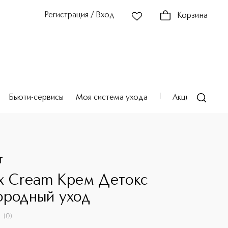
Регистрация / Вход
Корзина
Бьюти-сервисы
Моя система ухода
Акции
Театр
T
х Cream Крем Детокс
ородный уход
(
0
)