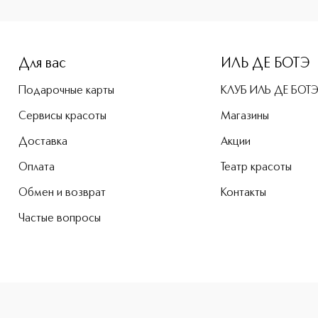
e-height: 107%; color: #00b0f0;">Detoх Cream Крем Детокс 
Для вас
ИЛЬ ДЕ БОТЭ
Подарочные карты
КЛУБ ИЛЬ ДЕ БОТ
Сервисы красоты
Магазины
Доставка
Акции
Оплата
Театр красоты
Обмен и возврат
Контакты
Частые вопросы