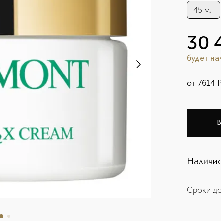
45 мл
30 
будет н
от
7614
В
Наличие
Сроки до