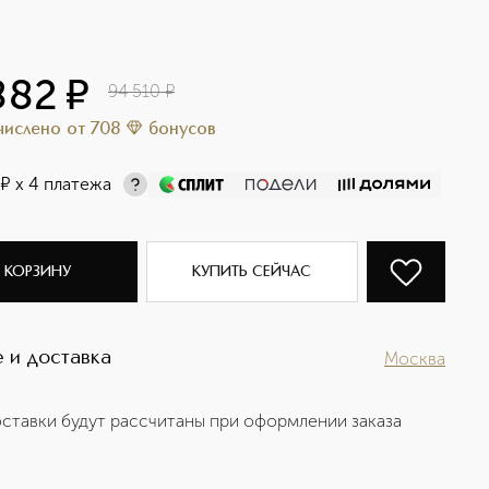
882
¤
94 510
¤
ачислено
от
708
бонусов
¤
х 4 платежа
 КОРЗИНУ
КУПИТЬ СЕЙЧАС
 и доставка
Москва
ставки будут рассчитаны при оформлении заказа