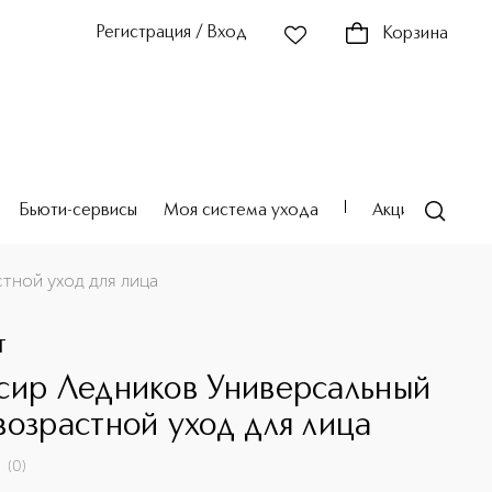
Регистрация / Вход
Корзина
Бьюти-сервисы
Моя система ухода
Акции
Театр
тной уход для лица
T
сир Ледников Универсальный
возрастной уход для лица
(
0
)