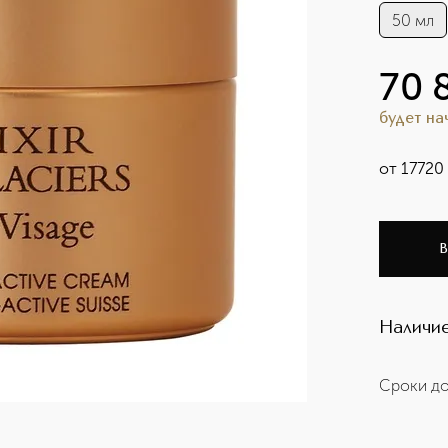
50 мл
70 
будет н
от
17720
В
Наличие
Сроки до