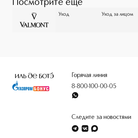
Посмотрите ещё
Уход
Уход за лицом
<p class="MsoNormal"><span style="font-size: 12.0pt; lin
Горячая линия
8-800-100-00-05
Следите за новостями