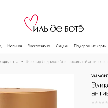
д
Новинки
Эксклюзивно
Скидки
Подарочные карты
д для лица
 средства
•
Эликсир Ледников Универсальный антивозрас
VALMON
Элик
анти
0
из
5
0