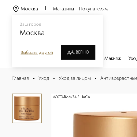
Москва
Магазины
Покупателям
Ваш город
Москва
ДА, ВЕРНО
Выбрать другой
Каталог
Бренды
Парфюмерия
Макияж
Ухо
Эликсир Ледников Универсальный антивозрастной ухо
Главная
•
Уход
•
Уход за лицом
•
Антивозрастные
Описание
Характеристики
ДОСТАВИМ ЗА 3 ЧАСА