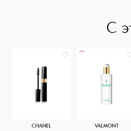
С э
-35%
CHANEL
VALMONT