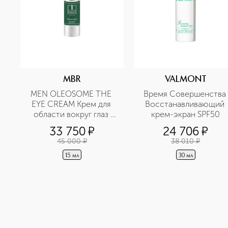
MBR
VALMONT
MEN OLEOSOME THE 
Время Совершенства 
EYE CREAM Крем для 
Восстанавливающий 
области вокруг глаз 
крем-экран SPF50
разглаживающий
33 750
¤
24 706
¤
45 000
¤
38 010
¤
15 мл
30 мл