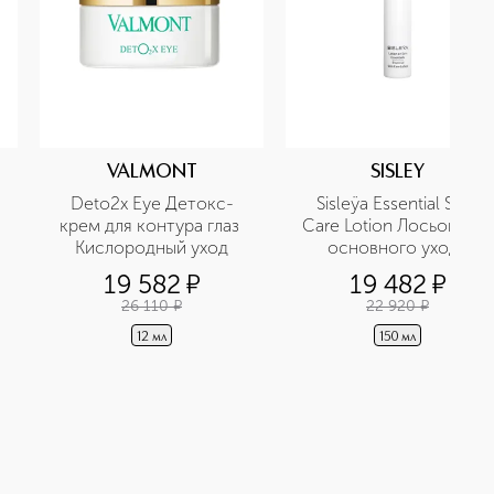
VALMONT
SISLEY
Deto2x Eye Детокс-
Sisleÿa Essential Skin 
крем для контура глаз 
Care Lotion Лосьон для 
Кислородный уход
основного ухода
19 582
¤
19 482
¤
26 110
¤
22 920
¤
12 мл
150 мл