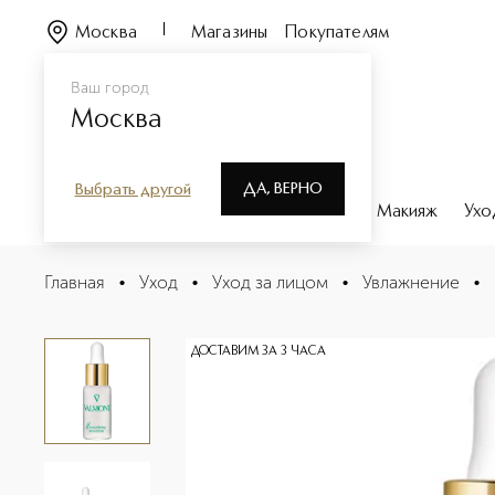
Москва
Магазины
Покупателям
Ваш город
Москва
ДА, ВЕРНО
Выбрать другой
Каталог
Бренды
Парфюмерия
Макияж
Ухо
Moisturizing Booster Увлажняющая сыворотка-активат
Главная
•
Уход
•
Уход за лицом
•
Увлажнение
•
Описание
Характеристики
ДОСТАВИМ ЗА 3 ЧАСА