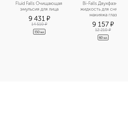
Fluid Falls Очищающая 
Bi-Falls Двухфазная 
эмульсия для лица
жидкость для снятия 
макияжа глаз
9 431
¤
9 157
¤
14 510
¤
12 210
¤
150 мл
60 мл
жняющая сыворотка-активатор приобретайте в нашем интернет
Э