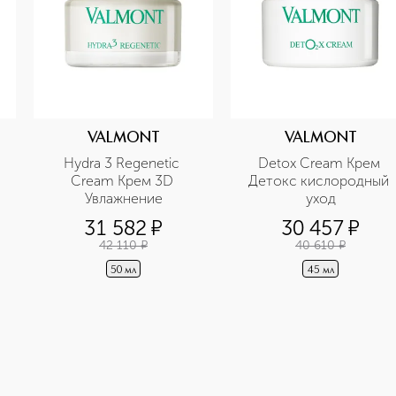
VALMONT
VALMONT
Hydra 3 Regenetic 
Detoх Cream Крем 
Cream Крем 3D 
Детокс кислородный 
Увлажнение
уход
31 582
¤
30 457
¤
42 110
¤
40 610
¤
50 мл
45 мл