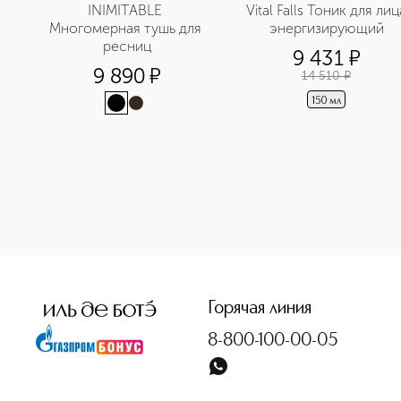
INIMITABLE 
Vital Falls Тоник для лица
Многомерная тушь для 
энергизирующий
ресниц
9 431
¤
9 890
¤
14 510
¤
150 мл
<p class="MsoNormal"><span style="font-size: 12.0pt; line
Горячая линия
8-800-100-00-05