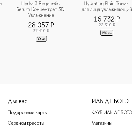
 
Hydra 3 Regenetic 
Hydrating Fluid Тоник 
Serum Концентрат 3D 
для лица увлажняющий
Увлажнение
16 732
¤
28 057
¤
22 310
¤
37 410
¤
150 мл
30 мл
-height: 107%; color: #00b0f0;">Moisturizing Booster Увла
Для вас
ИЛЬ ДЕ БОТЭ
Подарочные карты
КЛУБ ИЛЬ ДЕ БОТ
Сервисы красоты
Магазины