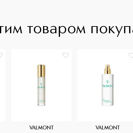
тим товаром поку
VALMONT
VALMONT