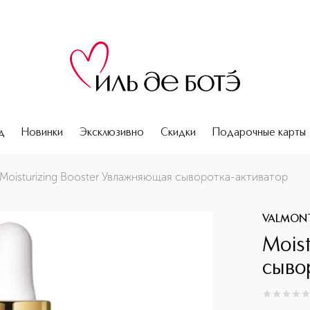
д
Новинки
Эксклюзивно
Скидки
Подарочные карты
ор
Moisturizing Booster Увлажняющая сыворотка-активатор
VALMON
Mois
сыво
0
из
5
0