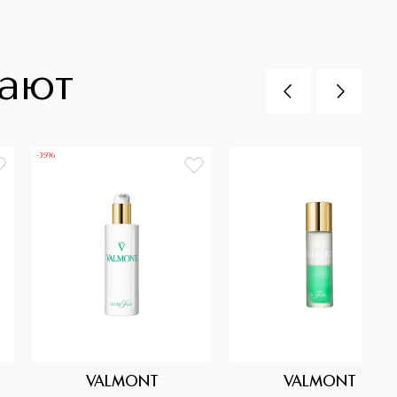
пают
-35%
VALMONT
VALMONT