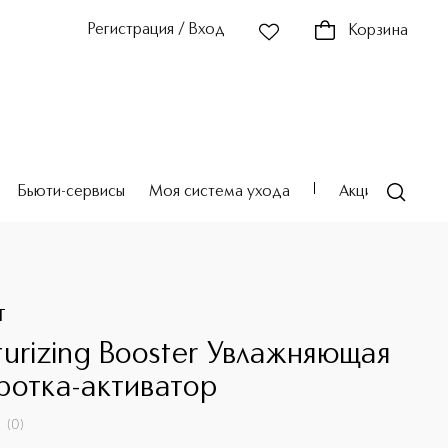
Регистрация / Вход
Корзина
Бьюти-сервисы
Моя система ухода
Акции
Театр
T
turizing Booster Увлажняющая
ротка-активатор
(
0
)