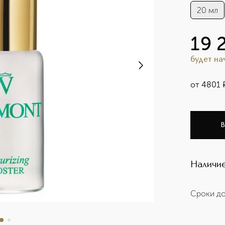
20 мл
19 
будет н
от
4801
В
Наличие
Сроки до