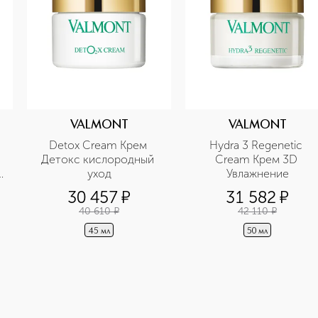
VALMONT
VALMONT
Detoх Cream Крем 
Hydra 3 Regenetic 
Детокс кислородный 
Cream Крем 3D 
уход
Увлажнение
30 457
¤
31 582
¤
40 610
¤
42 110
¤
45 мл
50 мл