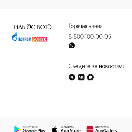
<p class="MsoNormal"><span style="font-size: 12.0pt; line
Горячая линия
8-800-100-00-05
Следите за новостями