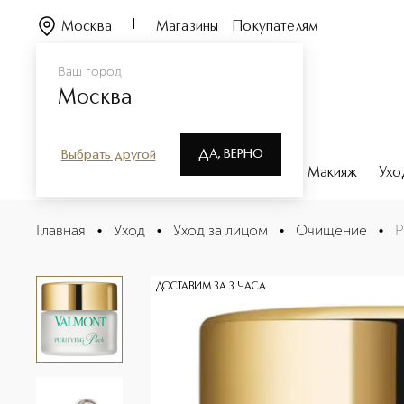
Москва
Магазины
Покупателям
Ваш город
Москва
ДА, ВЕРНО
Выбрать другой
Каталог
Бренды
Парфюмерия
Макияж
Ухо
Purifying Pack Очищающая маска
Главная
•
Уход
•
Уход за лицом
•
Очищение
•
P
Описание
Характеристики
ДОСТАВИМ ЗА 3 ЧАСА