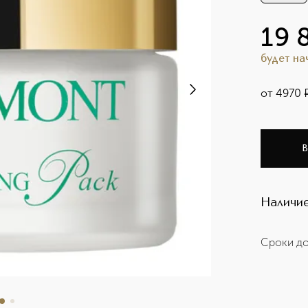
19 
будет н
от
4970
В
Наличие
Сроки до