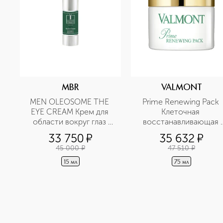
MBR
VALMONT
MEN OLEOSOME THE 
Prime Renewing Pack 
EYE CREAM Крем для 
Клеточная 
области вокруг глаз 
восстанавливающая 
разглаживающий
крем-маска 
33 750
¤
35 632
¤
Антистресс
45 000
¤
47 510
¤
15 мл
75 мл