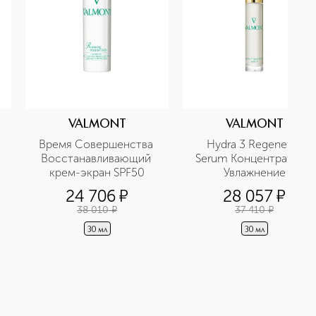
VALMONT
VALMONT
Время Совершенства 
Hydra 3 Regenetic 
Восстанавливающий 
Serum Концентрат 3D 
крем-экран SPF50
Увлажнение
24 706
¤
28 057
¤
38 010
¤
37 410
¤
30 мл
30 мл