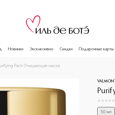
д
Новинки
Эксклюзивно
Скидки
Подарочные карты
urifying Pack Очищающая маска
VALMON
Puri
0
из
5
0
50 мл