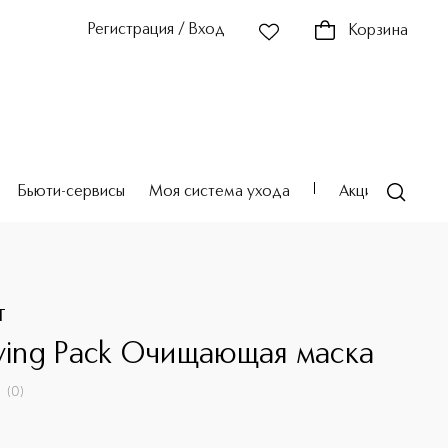
Регистрация / Вход
Корзина
Бьюти-сервисы
Моя система ухода
Акции
Театр
T
fying Pack Очищающая маска
(
0
)