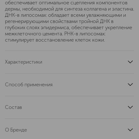
обеспечивает оптимальное сцепления компонентов
дермы, необходимой для синтеза коллагена и эластина.
ДНК-в липосомах: обладает всеми увлажняющими и
регенерирующими свойствами тройной ДНК в
глубоких слоях эпидермиса, обеспечивает укрепление
межклеточного цемента. РНК-в липосомах:
стимулирует восстановление клеток кожи.
Характеристики
область применения
глаза
текстура
кремовая
Способ применения
тип кожи
для всех типов
Утром и/или вечером наносите небольшое количество
эффект
повышение упругости
крема на кожу вокруг глаз легкими постукиваниями
артикул
Состав
705962
кончиками пальцев после сыворотки V-Fim и перед
нанесением крема V-Firm.
GLYCERIN, WATER (AQUA), BUTYLENE GLYCOL,
ASCORBYL GLUCOSIDE, CARBOMER, 1,2-HEXANEDIOL,
О Бренде
ACETYL TETRAPEPTIDE-5, CALCIUM DNA, COPPER
LYSINATE/PROLINATE, DISODIUM ACETYL