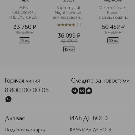
MBR
SISLEY
VALMONT
Подробнее
MEN 
Supremÿa at 
V-Firm Cream 
OLEOSOME 
Night Ночной 
Крем, 
THE EYE CREAM 
антивозрастной 
повышающий 
Крем для 
крем для 
упругость кожи
(
1
)
33 750
¤
50 482
¤
области вокруг 
контура глаз
5
из
5
1
глаз 
45 000
¤
67 310
¤
36 099
¤
разглаживающий
42 470
¤
15 мл
50 мл
15 мл
<p class="MsoNormal"><span style="font-size: 12.0pt; line
Горячая линия
Следите за новостями
8-800-100-00-05
Для вас
ИЛЬ ДЕ БОТЭ
Подарочные карты
КЛУБ ИЛЬ ДЕ БОТЭ