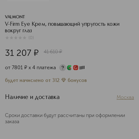
VALMONT
V-Firm Eye Крем, повышающий упругость кожи
вокруг глаз
(
0
)
0
из
5
0
31 207
¤
41 610
¤
от
7801
¤
х 4 платежа
будет начислено
от
312
бонусов
Наличие и доставка
Москва
Сроки доставки будут рассчитаны при оформлении
заказа