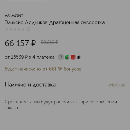
VALMONT
Эликсир Ледников Драгоценная сыворотка
(
0
)
0
из
5
0
66 157
¤
88 210
¤
от
16539
¤
х 4 платежа
будет начислено
от
661
бонусов
Наличие и доставка
Москва
Сроки доставки будут рассчитаны при оформлении
заказа