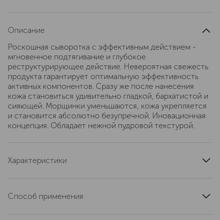
Описание
Роскошная сыворотка с эффективным действием -
мгновенное подтягивание и глубокое
реструктурирующее действие. Невероятная свежесть
продукта гарантирует оптимальную эффективность
активных компонентов. Сразу же после нанесения
кожа становиться удивительно гладкой, бархатистой и
сияющей. Морщинки уменьшаются, кожа укрепляется
и становится абсолютно безупречной. Иновационная
концепция. Обладает нежной пудровой текстурой.
Характеристики
область применения
лицо
текстура
жидкая
Способ применения
тип кожи
для всех типов
Активные ингредиенты: Тройная ДНК и РНК: защищает
эффект
повышение упругости