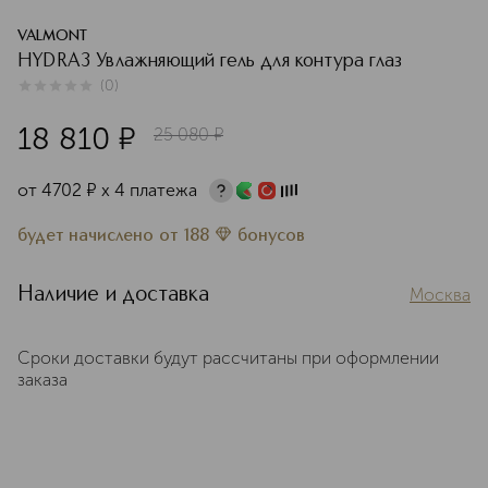
VALMONT
HYDRA3 Увлажняющий гель для контура глаз
(
0
)
0
из
5
0
18 810
¤
25 080
¤
от
4702
¤
х 4 платежа
будет начислено
от
188
бонусов
Наличие и доставка
Москва
Сроки доставки будут рассчитаны при оформлении
заказа