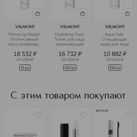
базовой при создании косметики.
Речь идет об антивозрастном уходе,
включающем молекулы ДНК, РНК,
коллаген медузы и воду ледниковых
источников.
VALMONT
VALMONT
VALMONT
Подробнее
Prime Lip Repair 
Hydrating Fluid 
Aqua Falls 
Интенсивный 
Тоник для лица 
Очищающая 
восстанавливающий
увлажняющий
вода для лица
 премиум крем-
18 532
¤
16 732
¤
10 882
¤
уход для губ
24 710
¤
22 310
¤
14 510
¤
15 мл
150 мл
150 мл
С этим товаром покупают
БЕСТСЕЛЛЕР