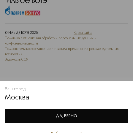
© ИЛЬ ДЕ БОТЭ
2026
Карта сайта
Политика в отношении обработки персональных данных и
конфиденциальности
Пользовательское соглашение и правила применения рекомендательных
технологий
Ведомость СОУТ
Ваш город
В КОРЗИНУ
КУПИТЬ СЕЙЧАС
Москва
Мы используем cookie-файлы и сервисы веб-аналитики. Они
необходимы для улучшения работы сайта. Подробнее –
OK
в
Политике конфиденциальности
ДА, ВЕРНО