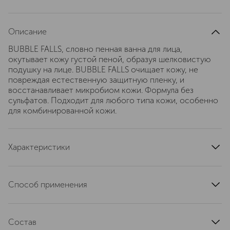
Описание
BUBBLE FALLS, словно пенная ванна для лица,
окутывает кожу густой пеной, образуя шелковистую
подушку на лице. BUBBLE FALLS очищает кожу, не
повреждая естественную защитную пленку, и
восстанавливает микробиом кожи. Формула без
сульфатов. Подходит для любого типа кожи, особенно
для комбинированной кожи.
Характеристики
область применения
лицо
текстура
жидкая
Способ применения
тип кожи
для всех типов
Способ применения: Встряхните перед применением.
эффект
очищение
Нангесите небольшое количество пенки, равное 2-3
артикул
Состав
705046
нажатиям на дозатор, на влажную кожу лица, избегая