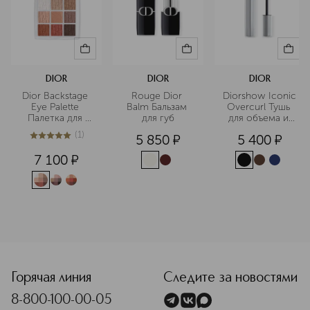
DIOR
DIOR
DIOR
Dior Backstage 
Rouge Dior 
Diorshow Iconic 
Eye Palette 
Balm Бальзам 
Overcurl Тушь 
Палетка для 
для губ
для объема и 
глаз
подкручивания 
(
1
)
5 850
¤
5 400
¤
ресниц
5
из
5
1
7 100
¤
<p class="MsoNormal"><span style="font-size: 12.0pt; line
Горячая линия
Следите за новостями
8-800-100-00-05