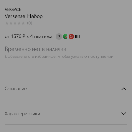
VERSACE
Versense Набор
(
0
)
0
из
5
0
от
1376
¤
х 4 платежа
Временно нет в наличии
Добавьте его в избранное, чтобы узнать о поступлении
Описание
Характеристики
состав набора
VERSENSE НАБОР: 1 х туалетная вода 30 мл + 1 туба