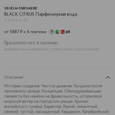
VILHELM PARFUMERIE
BLACK CITRUS Парфюмерная вода
(
0
)
0
из
5
0
от
5687
¤
х 4 платежа
Временно нет в наличии
Добавьте его в избранное, чтобы узнать о поступлении
Описание
История создания: Чистое дыхание Лондона после
проливного дождя. Концепция: Обезоруживающая
свежесть без намёка на фривольность, штормовой
морской ветер на городских улицах. Аромат
английского тумана. Характер: Яркий, пикантный,
свежий, густой, насыщенный. Кардамон, Калабрийский