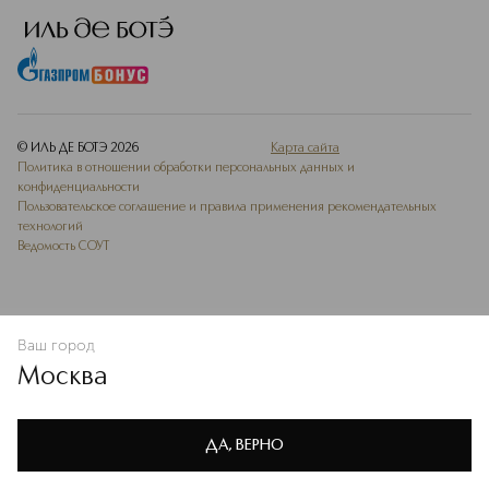
© ИЛЬ ДЕ БОТЭ
2026
Карта сайта
Политика в отношении обработки персональных данных и
конфиденциальности
Пользовательское соглашение и правила применения рекомендательных
технологий
Ведомость СОУТ
Ваш город
ДОБАВИТЬ В ИЗБРАННОЕ
Москва
Мы используем cookie-файлы и сервисы веб-аналитики. Они
необходимы для улучшения работы сайта. Подробнее –
OK
в
Политике конфиденциальности
ДА, ВЕРНО