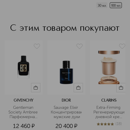
30 мл
100 мл
С этим товаром покупают
GIVENCHY
DIOR
CLARINS
Gentleman 
Sauvage Elixir 
Extra-Firming 
Society Ambree 
Концентрированные
Регенерирующий
Парфюмерная 
 мужские духи
 дневной крем 
вода
для лица для 
(
18
)
12 460
¤
20 400
¤
сухой кожи 
5
из
5
18