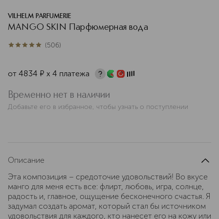
VILHELM PARFUMERIE
MANGO SKIN Парфюмерная вода
(
506
)
5
из
5
506
от
4834
¤
х 4 платежа
Временно нет в наличии
Добавьте его в избранное, чтобы узнать о поступлении
Описание
Эта композиция – средоточие удовольствий! Во вкусе
манго для меня есть все: флирт, любовь, игра, солнце,
радость и, главное, ощущение бесконечного счастья. Я
задумал создать аромат, который стал бы источником
удовольствия для каждого, кто нанесет его на кожу или