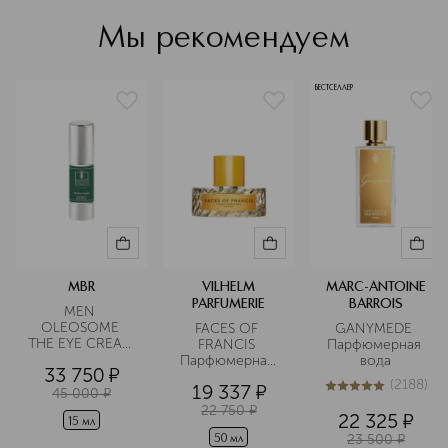
бренд получил в честь деда
Вильгельма, чья харизма стала
Мы рекомендуем
основой философии компании.
Подробнее
БЕСТСЕЛЛЕР
MBR
VILHELM
MARC-ANTOINE
PARFUMERIE
BARROIS
MEN 
OLEOSOME 
FACES OF 
GANYMEDE 
THE EYE CREAM 
FRANCIS 
Парфюмерная 
Крем для 
Парфюмерная 
вода
33 750
¤
области вокруг 
вода
(
2188
)
19 337
¤
глаз 
45 000
¤
5
из
5
2188
разглаживающий
22 750
¤
22 325
¤
15 мл
23 500
¤
50 мл