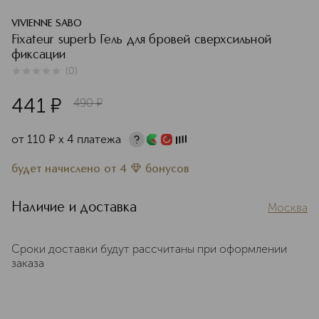
VIVIENNE SABO
Fixateur superb Гель для бровей сверхсильной
фиксации
(
0
)
0
из
5
0
441
¤
490
¤
от
110
¤
х 4 платежа
будет начислено
от
4
бонусов
Наличие и доставка
Москва
Сроки доставки будут рассчитаны при оформлении
заказа