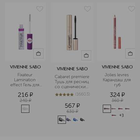
VIVIENNE SABO
VIVIENNE SABO
VIVIENNE SABO
Fixateur 
Jolies levres 
Cabaret premiere 
Lamination 
Карандаш для 
Тушь для ресниц 
effect Гель для 
губ
со сценическим 
бровей с 
эффектом
216
¤
324
¤
(
16603
)
эффектом 
5
из
5
16603
ламинирования
240
¤
360
¤
567
¤
630
¤
+
3
<p class="MsoNormal"><span style="font-size: 12.0pt; line