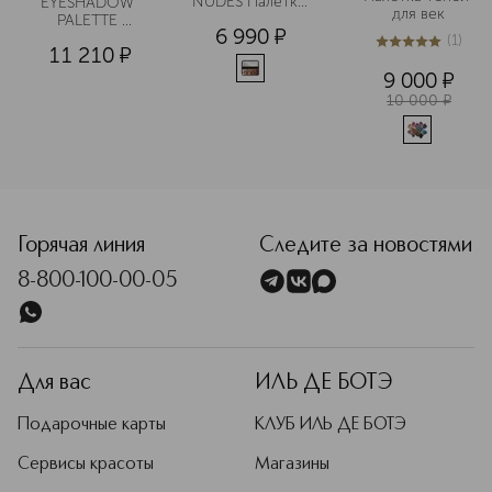
NUDES Палетка 
EYESHADOW 
для век
теней для век
PALETTE 
6 990
¤
Палетка теней
(
1
)
11 210
¤
5
из
5
1
9 000
¤
10 000
¤
Горячая линия
Следите за новостями
8-800-100-00-05
Для вас
ИЛЬ ДЕ БОТЭ
Подарочные карты
КЛУБ ИЛЬ ДЕ БОТЭ
Сервисы красоты
Магазины