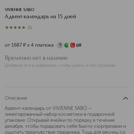
VIVIENNE SABO
Адвент-календарь на 15 дней
(
1
)
5
из
5
1
от
1687
¤
х 4 платежа
Временно нет в наличии
Добавьте его в избранное, чтобы узнать о поступлении
Описание
Адвент-календарь от VIVIENNE SABÓ —
лимитированный набор косметики в подарочной
упаковке. Открывай ячейки по порядку в течение
декабря, чтобы порадовать себя бьюти-сюрпризами и
ощутить предчувствие праздника. Тушь для ресниц со