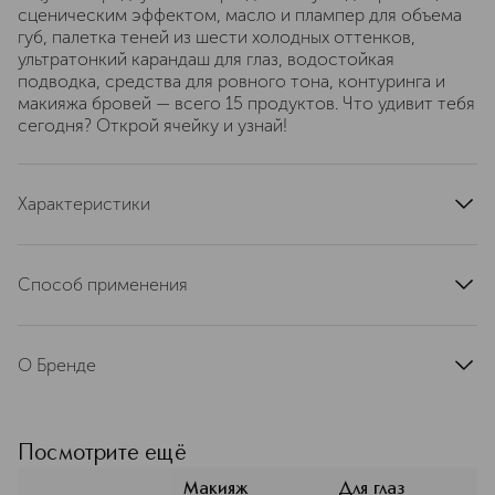
сценическим эффектом, масло и плампер для объема
губ, палетка теней из шести холодных оттенков,
ультратонкий карандаш для глаз, водостойкая
подводка, средства для ровного тона, контуринга и
макияжа бровей — всего 15 продуктов. Что удивит тебя
сегодня? Открой ячейку и узнай!
Характеристики
область применения
губы, глаза, лицо
страна производства
Китай
Способ применения
тип продукта
набор
Использовать по назначению
состав набора
Тушь для ресниц со сценическим эффектом “Cabaret
О Бренде
Première” тон 01, Карандаш для губ «Jolies Levres» тон
404, Карандаш для губ устойчивый гелевый «Le grand
Vivienne Sabó (Вивьен Сабо) —
volume» тон 03, Масло для губ «Dessert a levres» тон
французский бренд декоративной
03, Плампер для губ "Le Grande Volume Extra Plumping"
косметики, вдохновленный
Посмотрите ещё
тон 01, Карандаш для бровей автоматический
философией l'art de vivre à la français
«Filigrane» тон 01, Гель для бровей и ресниц
— знаменитым умением жить,
Макияж
Для глаз