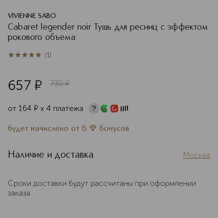
VIVIENNE SABO
Cabaret legender noir Тушь для ресниц с эффектом
рокового объема
(
1
)
5
из
5
1
657
¤
730
¤
от
164
¤
х 4 платежа
будет начислено
от
6
бонусов
Наличие и доставка
Москва
Сроки доставки будут рассчитаны при оформлении
заказа