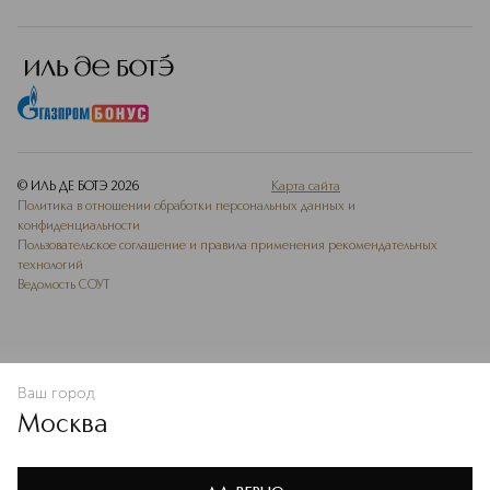
© ИЛЬ ДЕ БОТЭ
2026
Карта сайта
Политика в отношении обработки персональных данных и
конфиденциальности
Пользовательское соглашение и правила применения рекомендательных
технологий
Ведомость СОУТ
Ваш город
В КОРЗИНУ
КУПИТЬ СЕЙЧАС
Москва
Мы используем cookie-файлы и сервисы веб-аналитики. Они
необходимы для улучшения работы сайта. Подробнее –
OK