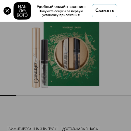
Оригинал 💯 Cabaret + Fixateur Подарочный
Удобный онлайн-шоппинг
Скачать
набор купить в интернет магазине ИЛЬ ДЕ БОТЭ
Получите бонусы за первую 
установку приложения!
с доставкой.
Cabaret + Fixateur Подарочный набор
Описание
Характеристики
ЛИМИТИРОВАННЫЙ ВЫПУСК
ДОСТАВИМ ЗА 3 ЧАСА