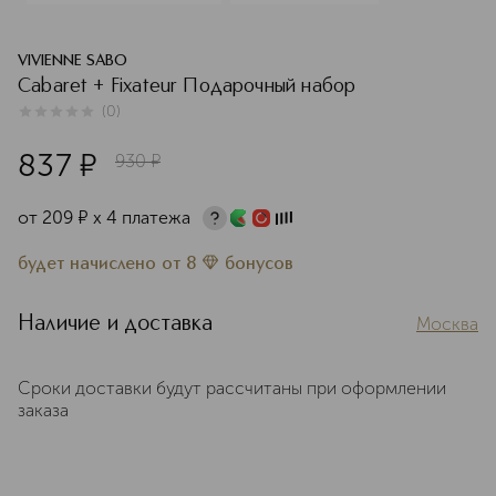
VIVIENNE SABO
Cabaret + Fixateur Подарочный набор
(
0
)
0
из
5
0
837
¤
930
¤
от
209
¤
х 4 платежа
будет начислено
от
8
бонусов
Наличие и доставка
Москва
Сроки доставки будут рассчитаны при оформлении
заказа