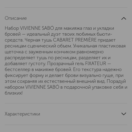
Описание
Набор VIVIENNE SABÓ для макияжа глаз и укладки
бровей — идеальный дуэт твоих любимых бьюти-
средств. Черная тушь CABARET PREMIÈRE придает
ресницам сценический объем. Уникальная пластиковая
щеточка с зауженным кончиком равномерно
распределяет тушь по ресницам, разделяет их и
добавляет густоту. Прозрачный гель FIXATEUR —
бестселлер в макияже бровей. Его текстура надежно
фиксирует форму и делает брови визуально гуще, при
этом сохраняя их естественный внешний вид. Порадуй
набором VIVIENNE SABÓ в подарочной упаковке себя и
близких!
Характеристики
область применения
брови, глаза