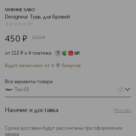
VIVIENNE SABO
Designeur Тушь для бровей
(
0
)
0
из
5
0
450
¤
500
¤
от
112
¤
х 4 платежа
будет начислено
от
4
бонусов
Все варианты товара
(2)
Тон 01
Наличие и доставка
Москва
Сроки доставки будут рассчитаны при оформлении
заказа