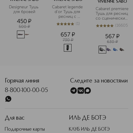
VIVIENNE SABO
Designeur Тушь 
Cabaret legende 
Cabaret premiere 
для бровей
d’or Тушь для 
Тушь для ресниц 
ресниц с 
со сценическим 
450
¤
эффектом 
эффектом
(
1
)
(
16605
)
объема и 
500
¤
5
из
5
1
5
из
5
16605
удлинения
657
¤
567
¤
730
¤
630
¤
<p class="MsoNormal"><span style="font-size: 12.0pt; line
Горячая линия
Следите за новостями
8-800-100-00-05
Для вас
ИЛЬ ДЕ БОТЭ
Подарочные карты
КЛУБ ИЛЬ ДЕ БОТЭ