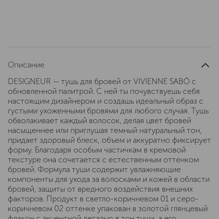
Описание
DESIGNEUR — тушь для бровей от VIVIENNE SABÓ с
обновленной палитрой. С ней ты почувствуешь себя
настоящим дизайнером и создашь идеальный образ с
густыми ухоженными бровями для любого случая. Тушь
обволакивает каждый волосок, делая цвет бровей
насыщеннее или приглушая темный натуральный тон,
придает здоровый блеск, объем и аккуратно фиксирует
форму. Благодаря особым частичкам в кремовой
текстуре она сочетается с естественным оттенком
бровей. Формула туши содержит увлажняющие
компоненты для ухода за волосками и кожей в области
бровей, защиты от вредного воздействия внешних
факторов. Продукт в светло-коричневом 01 и серо-
коричневом 02 оттенке упакован в золотой глянцевый
флакон с акцентной деталью в тон туши, а его