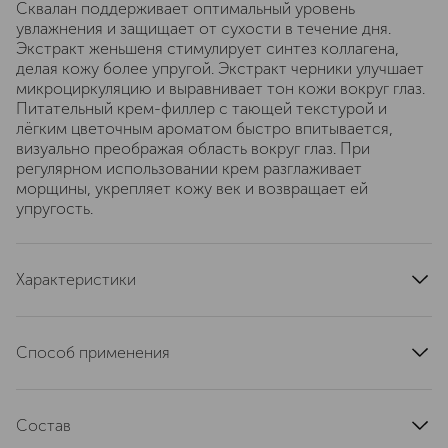
Сквалан поддерживает оптимальный уровень
увлажнения и защищает от сухости в течение дня.
Экстракт женьшеня стимулирует синтез коллагена,
делая кожу более упругой. Экстракт черники улучшает
микроциркуляцию и выравнивает тон кожи вокруг глаз.
Питательный крем-филлер с тающей текстурой и
лёгким цветочным ароматом быстро впитывается,
визуально преображая область вокруг глаз. При
регулярном использовании крем разглаживает
морщины, укрепляет кожу век и возвращает ей
упругость.
Характеристики
страна производства
Россия
область применения
кожа вокруг глаз
Способ применения
текстура
кремовая
Наносите утром и вечером на очищенную кожу вокруг
тип кожи
для всех типов
глаз, распределяя лёгкими похлопывающими
артикул
Состав
D215254027
движениями.