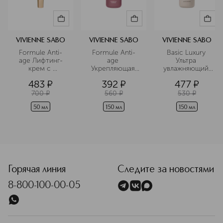
пространство, а творческая
лаборатория. Команда бренда
внимательно следит за трендами,
чтобы создавать продукты для
VIVIENNE SABO
VIVIENNE SABO
VIVIENNE SABO
макияжа, которые останутся
Formule Anti-
Formule Anti-
Basic Luxury 
актуальными надолго.
age Лифтинг-
age 
Ультра 
крем с 
Укрепляющая 
увлажняющий 
Подробнее
муцином 
эссенция с 
милки тоник
483
¤
392
¤
477
¤
улитки
экстрактом 
жемчуга
700
¤
560
¤
530
¤
50 мл
150 мл
150 мл
<p class="MsoNormal"><span style="font-size: 12.0pt; line
Горячая линия
Следите за новостями
8-800-100-00-05