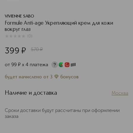
VIVIENNE SABO
Formule Anti-age Укрепляющий крем для кожи
вокруг глаз
(
0
)
0
из
5
0
399
¤
570
¤
от
99
¤
х 4 платежа
будет начислено
от
3
бонусов
Наличие и доставка
Москва
Сроки доставки будут рассчитаны при оформлении
заказа