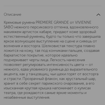
Описание
Кремовые румяна PREMIERE GRANDE от VIVIENNE
SABÓ нежного персикового оттенка, вдохновленного
макияжем артисток кабаре, придают коже здоровый
естественный румянец, будто ты только что завершила
яркое волнующее выступление на сцене и сияешь от
волнения и восторга. Шелковистая текстура плавно
ложится на кожу, тая под кончиками пальцев, создавая
бархатистое покрытие, которое идеально
подчеркивает черты лица. Легкость нанесения
позволяет регулировать интенсивность цвета — от
нежного, едва уловимого румянца до выразительного
акцента, как у танцовщиц, чьи щеки горят от восторга
и страсти. Прозрачный флакон, как хрустальный шар,
хранит в себе секрет парижского очарования, а его
изысканная круглая крышка напоминает о кулисах
театра, где рождаются самые яркие моменты и
незабвенные выступления.