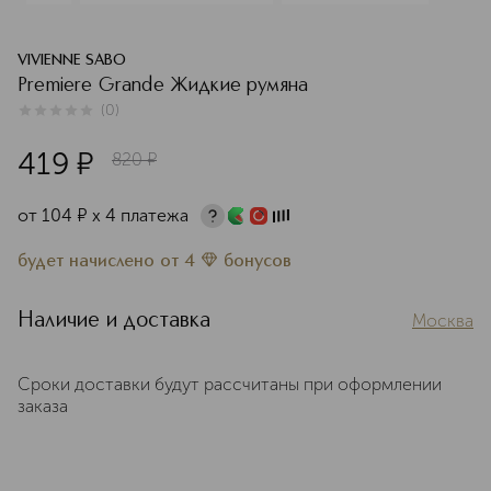
VIVIENNE SABO
Premiere Grande Жидкие румяна
(
0
)
0
из
5
0
419
¤
820
¤
от
104
¤
х 4 платежа
будет начислено
от
4
бонусов
Наличие и доставка
Москва
Сроки доставки будут рассчитаны при оформлении
заказа