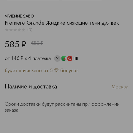
VIVIENNE SABO
Premiere Grande Жидкие сияющие тени для век
(
0
)
0
из
5
0
585
¤
650
¤
от
146
¤
х 4 платежа
будет начислено
от
5
бонусов
Наличие и доставка
Москва
Сроки доставки будут рассчитаны при оформлении
заказа