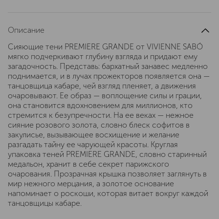
Описание
Сияющие тени PREMIERE GRANDE от VIVIENNE SABÓ
мягко подчеркивают глубину взгляда и придают ему
загадочность. Представь: бархатный занавес медленно
поднимается, и в лучах прожекторов появляется она —
танцовщица кабаре, чей взгляд пленяет, а движения
очаровывают. Ее образ — воплощение силы и грации,
она становится вдохновением для миллионов, кто
стремится к безупречности. На ее веках — нежное
сияние розового золота, словно блеск софитов в
закулисье, вызывающее восхищение и желание
разгадать тайну ее чарующей красоты. Круглая
упаковка теней PREMIERE GRANDE, словно старинный
медальон, хранит в себе секрет парижского
очарования. Прозрачная крышка позволяет заглянуть в
мир нежного мерцания, а золотое основание
напоминает о роскоши, которая витает вокруг каждой
танцовщицы кабаре.