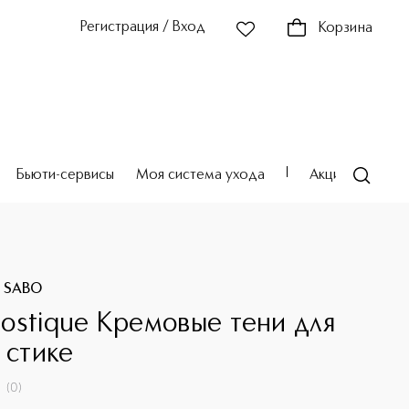
Регистрация / Вход
Корзина
Бьюти-сервисы
Моя система ухода
Акции
Театр
E SABO
ostique Кремовые тени для
 стике
(
0
)