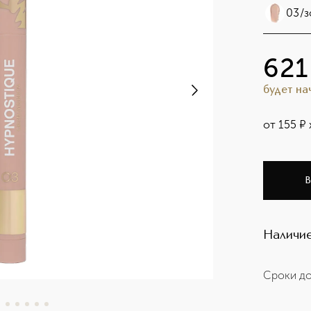
03/з
621
будет н
от
155
¤
В
Наличие
Сроки до