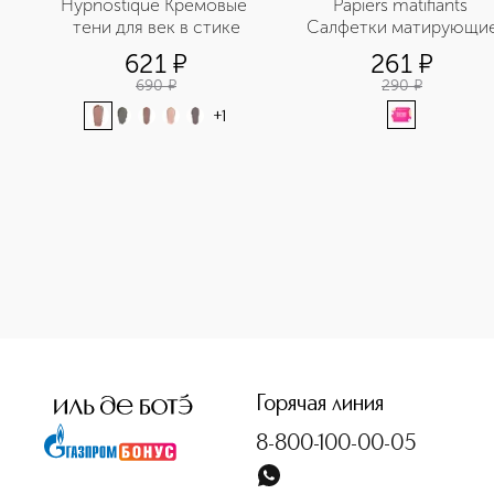
Hypnostique Кремовые 
Papiers matifiants 
тени для век в стике
Салфетки матирующи
621
¤
261
¤
690
¤
290
¤
+
1
<p class="MsoNormal"><span style="font-size: 12.0pt; line
Горячая линия
8-800-100-00-05