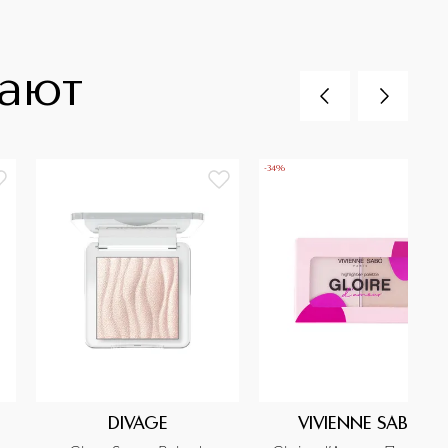
пают
-34%
DIVAGE
VIVIENNE SABO