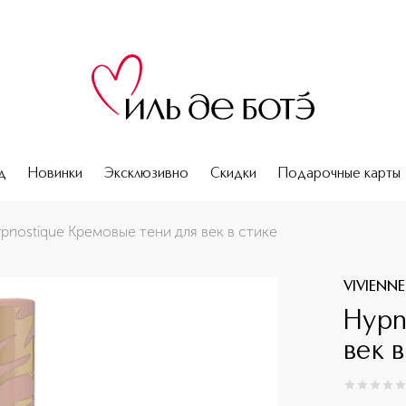
д
Новинки
Эксклюзивно
Скидки
Подарочные карты
pnostique Кремовые тени для век в стике
VIVIENN
Hypn
век в
0
из
5
0