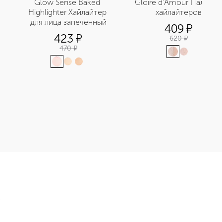
Glow Sense Baked 
Gloire d’Amour Палетка 
Highlighter Хайлайтер 
хайлайтеров
для лица запеченный
409
¤
423
¤
620
¤
470
¤
 для век в стике приобретайте в нашем интернет-магазине. Д
Э