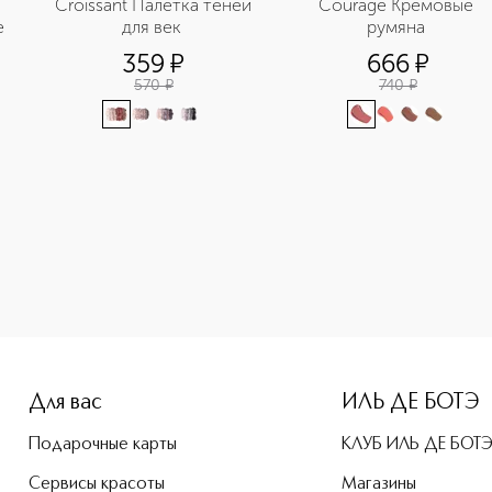
Croissant Палетка теней 
Courage Кремовые 
е
для век 
румяна 
359
¤
666
¤
570
¤
740
¤
-height: 107%; color: #00b0f0;">Hypnostique Кремовые тени
Для вас
ИЛЬ ДЕ БОТЭ
Подарочные карты
КЛУБ ИЛЬ ДЕ БОТ
Сервисы красоты
Магазины