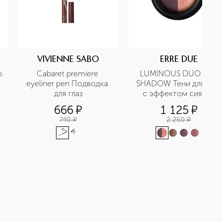
VIVIENNE SABO
ERRE DUE
 
Cabaret premiere 
LUMINOUS DUO EYE 
eyeliner рen Подводка 
SHADOW Тени для век 
для глаз
с эффектом сияния
666
¤
1 125
¤
740
¤
2 250
¤