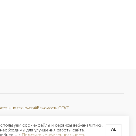
ательных технологий
Ведомость СОУТ
спользуем cookie-файлы и сервисы веб-аналитики.
необходимы для улучшения работы сайта.
OK
робнее –
в
Политике конфиденциальности