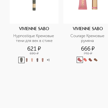
VIVIENNE SABO
VIVIENNE SABO
Hypnostique Кремовые 
Courage Кремовые 
тени для век в стике
румяна 
621
¤
666
¤
690
¤
740
¤
+
1