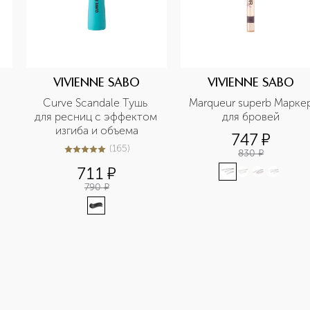
VIVIENNE SABO
VIVIENNE SABO
Curve Scandale Тушь 
Marqueur superb Маркер
для ресниц с эффектом 
для бровей
изгиба и объема
747
¤
(
165
)
830
¤
4.9
из
5
165
711
¤
790
¤