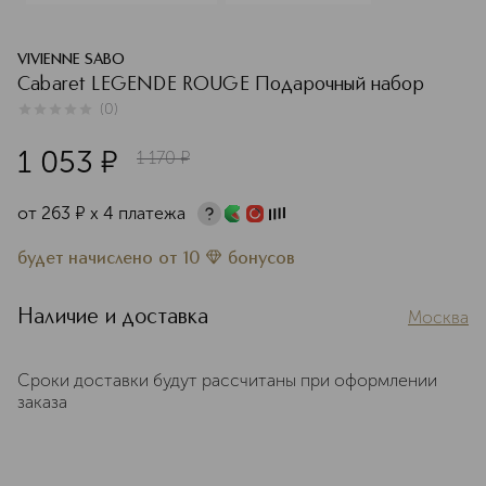
VIVIENNE SABO
Cabaret LEGENDE ROUGE Подарочный набор
(
0
)
0
из
5
0
1 053
¤
1 170
¤
от
263
¤
х 4 платежа
будет начислено
от
10
бонусов
Наличие и доставка
Москва
Сроки доставки будут рассчитаны при оформлении
заказа