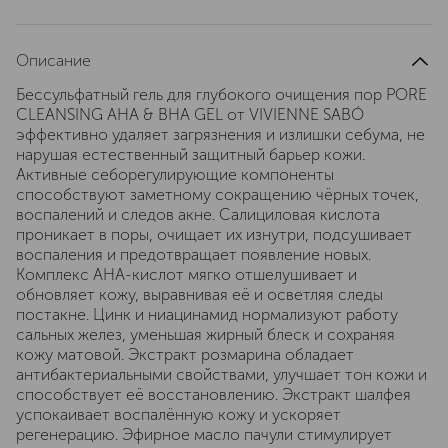
Описание
Бессульфатный гель для глубокого очищения пор PORE
CLEANSING AHA & BHA GEL от VIVIENNE SABÓ
эффективно удаляет загрязнения и излишки себума, не
нарушая естественный защитный барьер кожи.
Активные себорегулирующие компоненты
способствуют заметному сокращению чёрных точек,
воспалений и следов акне. Салициловая кислота
проникает в поры, очищает их изнутри, подсушивает
воспаления и предотвращает появление новых.
Комплекс АНА-кислот мягко отшелушивает и
обновляет кожу, выравнивая её и осветляя следы
постакне. Цинк и ниацинамид нормализуют работу
сальных желез, уменьшая жирный блеск и сохраняя
кожу матовой. Экстракт розмарина обладает
антибактериальными свойствами, улучшает тон кожи и
способствует её восстановлению. Экстракт шалфея
успокаивает воспалённую кожу и ускоряет
регенерацию. Эфирное масло пачули стимулирует