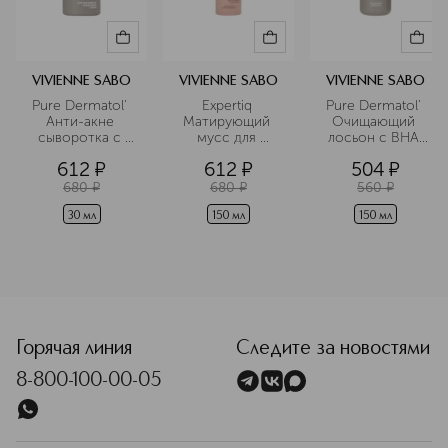
VIVIENNE SABO
VIVIENNE SABO
VIVIENNE SABO
Pure Dermatol' 
Expertiq 
Pure Dermatol' 
Анти-акне 
Матирующий 
Очищающий 
сыворотка с 
мусс для 
лосьон c ВНА 
ниацинамидом 
умывания с 
кислотами
612
¤
612
¤
504
¤
и цинком
АНА-кислотами
680
¤
680
¤
560
¤
30 мл
150 мл
150 мл
<p class="MsoNormal"><span style="font-size: 12.0pt; line
Горячая линия
Следите за новостями
8-800-100-00-05