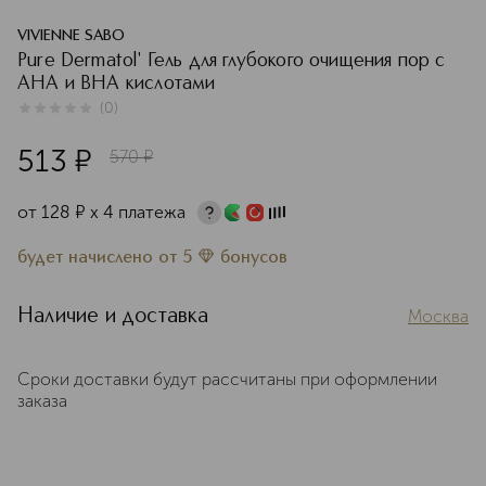
VIVIENNE SABO
Pure Dermatol' Гель для глубокого очищения пор с
АНА и ВНА кислотами
(
0
)
0
из
5
0
513
¤
570
¤
от
128
¤
х 4 платежа
будет начислено
от
5
бонусов
Наличие и доставка
Москва
Сроки доставки будут рассчитаны при оформлении
заказа