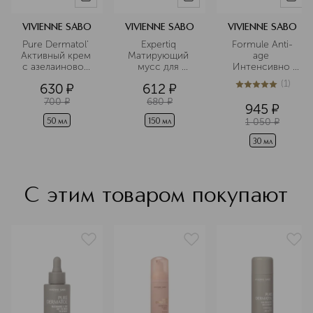
внимательно следит за трендами,
чтобы создавать продукты для
VIVIENNE SABO
VIVIENNE SABO
VIVIENNE SABO
макияжа, которые останутся
Pure Dermatol' 
Expertiq 
Formule Anti-
актуальными надолго.
Активный крем 
Матирующий 
age 
с азелаиновой 
мусс для 
Интенсивно 
Подробнее
кислотой
умывания с 
восстанавливающа
(
1
)
630
¤
612
¤
АНА-кислотами
 сыворотка
5
из
5
1
700
¤
680
¤
945
¤
1 050
¤
50 мл
150 мл
30 мл
С этим товаром покупают