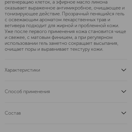
регенерацию клеток, а эфирное масло лимона
оказывает выраженное антимикробное, очищающее и
тонизирующее действие. Прозрачный пенящийся гель
с освежающим ароматом лекарственных трав и
ветивера подходит для жирной и проблемной кожи.
Уже после первого применения кожа становится чище
и свежее, с матовым финишем, а при регулярном
использовании гель заметно сокращает высыпания,
очищает поры и выравнивает текстуру кожи.
Характеристики
страна производства
Россия
область применения
лицо
Способ применения
текстура
гелевая
Нанесите на влажную кожу лица, мягко распределите
тип кожи
жирная, проблемная
массирующими движениями, затем смойте водой.
артикул
Состав
D215254031
AQUA, GLYCERIN, SODIUM LAUROYL SARCOSINATE,
COCO GLUCOSIDE, СOCAMIDOPROPYL BETAINE,