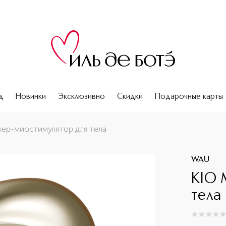
д
Новинки
Эксклюзивно
Скидки
Подарочные карты
ер-миостимулятор для тела
WAU
KIO 
тела
0
из
5
0