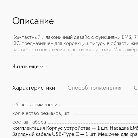
Описание
Компактный и лаконичный девайс с функциями EMS, R
KIO предназначен для коррекции фигуры в области жив
растяжек и повышения эластичности кожи. Массажёр
тонуса кожи, помогает в борьбе с дряблостью и целл
формы комфортно ложится в руку и управляется одно
Читать еще
обеспечат качественное функционирование всех режи
насадке с крупными металлическими шарами и 3 настр
красным светом LED-терапии в насадке с мелкими ша
к эффективному воздействию и обеспечат результати
Характеристики
Способ применения
С
комплектация Корпус устройства — 1 шт. Насадка EMS 
Зарядный кабель USB-Type C — 1 шт. Мешочек для хране
область применения
количество режимов, шт.
состав набора
комплектация Корпус устройства — 1 шт. Насадка EMS
Зарядный кабель USB-Type C — 1 шт. Мешочек для хра