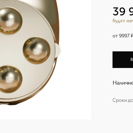
39 
будет н
от
9997
В
Наличие
Сроки до