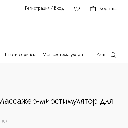
Регистрация / Вход
Корзина
Бьюти-сервисы
Моя система ухода
Акции
Театр
Массажер-миостимулятор для
(
0
)