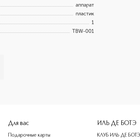
аппарат
пластик
1
TBW-001
e-height: 107%; color: #00b0f0;">KIO Массажер-миостимулят
Для вас
ИЛЬ ДЕ БОТЭ
Подарочные карты
КЛУБ ИЛЬ ДЕ БОТ