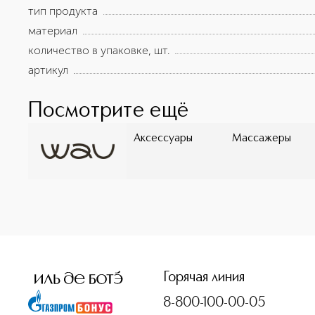
тип продукта
материал
количество в упаковке, шт.
артикул
Посмотрите ещё
Аксессуары
Массажеры
<p class="MsoNormal"><span style="font-size: 12.0pt; lin
Горячая линия
8-800-100-00-05