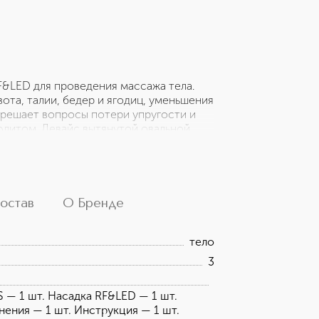
F&LED для проведения массажа тела.
ота, талии, бедер и ягодиц, уменьшения
 решает вопросы потери упругости и
юлитом. Девайс вытянутой овальной
й кнопкой. 2 сменные насадки
мов. 3 регулируемых уровня EMS в
аиваемых уровня RF в сочетании с
рами и кольцом мягко подготовят кожу
вное использование девайса.
остав
О Бренде
— 1 шт. Насадка RF&LED — 1 шт.
ния — 1 шт. Инструкция — 1 шт.
тело
3
 — 1 шт. Насадка RF&LED — 1 шт.
нения — 1 шт. Инструкция — 1 шт.