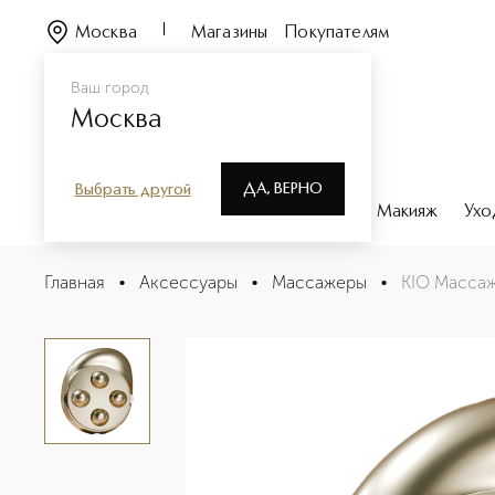
Москва
Магазины
Покупателям
Ваш город
Москва
ДА, ВЕРНО
Выбрать другой
Каталог
Бренды
Парфюмерия
Макияж
Ухо
KIO Массажер-миостимулятор для тела
Главная
•
Аксессуары
•
Массажеры
•
KIO Массаж
Описание
Характеристики