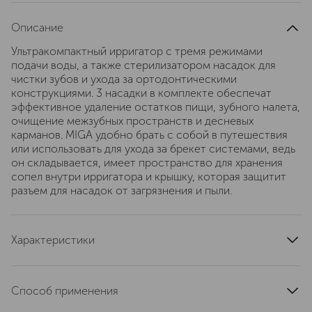
Описание
Ультракомпактный ирригатор с тремя режимами
подачи воды, а также стерилизатором насадок для
чистки зубов и ухода за ортодонтическими
конструкциями. 3 насадки в комплекте обеспечат
эффективное удаление остатков пищи, зубного налета,
очищение межзубных пространств и десневых
карманов. MIGA удобно брать с собой в путешествия
или использовать для ухода за брекет системами, ведь
он складывается, имеет пространство для хранения
сопел внутри ирригатора и крышку, которая защитит
разъем для насадок от загрязнения и пыли.
Характеристики
количество в упаковке, шт.
1
тип продукта
зубная щетка
Способ применения
артикул
OI-2107