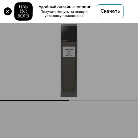
Оригинал 💯 ICONIC AMBER OUD Парфюмерная
Удобный онлайн-шоппинг
Скачать
вода купить в интернет магазине ИЛЬ ДЕ БОТЭ с
Получите бонусы за первую 
установку приложения!
доставкой.
ICONIC AMBER OUD Парфюмерная вода
Описание
Характеристики