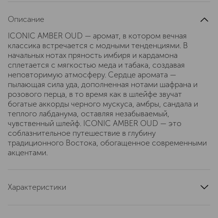
Описание
ICONIC AMBER OUD — аромат, в котором вечная
классика встречается с модными тенденциями. В
начальных нотах пряность имбиря и кардамона
сплетается с мягкостью меда и табака, создавая
неповторимую атмосферу. Сердце аромата —
пылающая сила уда, дополненная нотами шафрана и
розового перца, в то время как в шлейфе звучат
богатые аккорды черного мускуса, амбры, сандала и
теплого лабданума, оставляя незабываемый,
чувственный шлейф. ICONIC AMBER OUD — это
соблазнительное путешествие в глубину
традиционного Востока, обогащенное современными
акцентами.
Характеристики
страна производства
Франция
артикул
EDP1009L