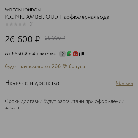
WELTON LONDON
ICONIC AMBER OUD Парфюмерная вода
(
0
)
0
из
5
0
26 600
¤
28 000
¤
от
6650
¤
х 4 платежа
будет начислено
от
266
бонусов
Наличие и доставка
Москва
Сроки доставки будут рассчитаны при оформлении
заказа