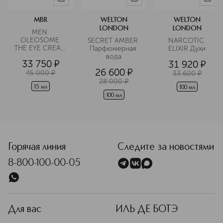
MBR
WELTON
WELTON
LONDON
LONDON
MEN 
OLEOSOME 
SECRET AMBER 
NARCOTIC 
THE EYE CREAM 
Парфюмерная 
ELIXIR Духи
Крем для 
вода
33 750
¤
31 920
¤
области вокруг 
26 600
¤
глаз 
45 000
¤
33 600
¤
разглаживающий
28 000
¤
15 мл
100 мл
100 мл
<p class="MsoNormal"><span style="font-size: 12.0pt; lin
Горячая линия
Следите за новостями
8-800-100-00-05
Для вас
ИЛЬ ДЕ БОТЭ