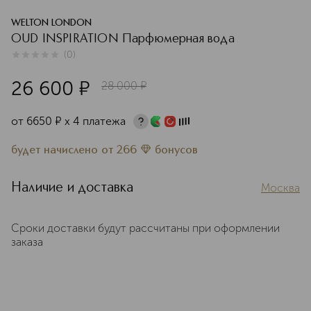
WELTON LONDON
OUD INSPIRATION Парфюмерная вода
(
0
)
0
из
5
0
26 600
¤
28 000
¤
от
6650
¤
х 4 платежа
будет начислено
от
266
бонусов
Наличие и доставка
Москва
Сроки доставки будут рассчитаны при оформлении
заказа