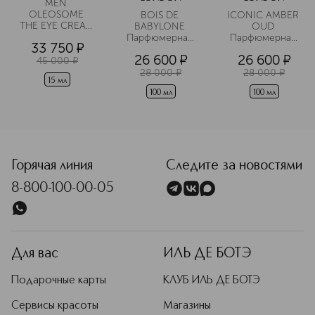
MEN 
OLEOSOME 
BOIS DE 
ICONIC AMBER 
THE EYE CREAM 
BABYLONE 
OUD 
Крем для 
Парфюмерная 
Парфюмерная 
33 750
¤
области вокруг 
вода
вода
26 600
¤
26 600
¤
глаз 
45 000
¤
разглаживающий
28 000
¤
28 000
¤
15 мл
100 мл
100 мл
<p class="MsoNormal"><span style="font-size: 12.0pt; lin
Горячая линия
Следите за новостями
8-800-100-00-05
Для вас
ИЛЬ ДЕ БОТЭ
Подарочные карты
КЛУБ ИЛЬ ДЕ БОТЭ
Сервисы красоты
Магазины