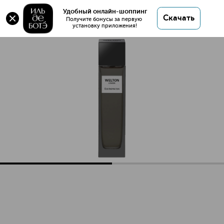
Оригинал 💯 OUD INSPIRATION Парфюмерная
Удобный онлайн-шоппинг
Скачать
вода купить в интернет магазине ИЛЬ ДЕ БОТЭ с
Получите бонусы за первую 
установку приложения!
доставкой.
OUD INSPIRATION Парфюмерная вода
Описание
Характеристики