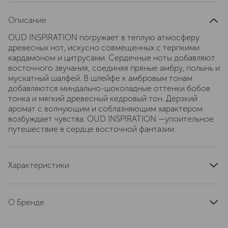
Описание
OUD INSPIRATION погружает в теплую атмосферу
древесных нот, искусно совмещенных с терпкими
кардамоном и цитрусами. Сердечные ноты добавляют
восточного звучания, соединяя пряные амбру, полынь и
мускатный шалфей. В шлейфе к амбровым тонам
добавляются миндально-шоколадные оттенки бобов
тонка и мягкий древесный кедровый тон. Дерзкий
аромат с волнующим и соблазняющим характером
возбуждает чувства. OUD INSPIRATION —упоительное
путешествие в сердце восточной фантазии.
Характеристики
страна производства
Франция
артикул
EDP1001L
О Бренде
Утонченность и современная