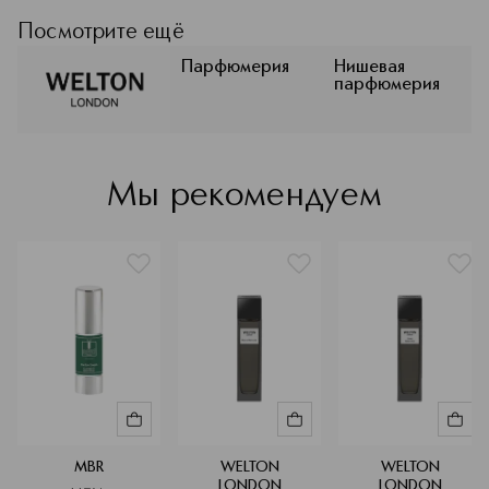
элегантность — это фирменный код
английского парфюмерного дома
Посмотрите ещё
WELTON LONDON. Коллекция
состоит из ароматов, воплотивших в
Парфюмерия
Нишевая
парфюмерия
себе любовь к путешествиям,
природе и чувственным
удовольствиям.
Подробнее
Мы рекомендуем
MBR
WELTON
WELTON
LONDON
LONDON