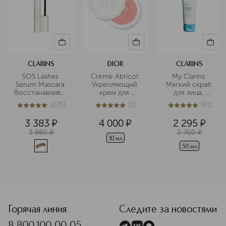
CLARINS
DIOR
CLARINS
SOS Lashes 
Crème Abricot 
My Clarins 
Serum Mascara 
Укрепляющий 
Мягкий скраб 
Восстанавливающий
крем для 
для лица, 
 и укрепляющий 
ногтей
придающий 
(
275
)
(
3
)
(
91
)
праймер для 
сияние коже
4.9
из
5
275
5
из
5
3
5
из
5
91
ресниц
3 383
¤
4 000
¤
2 295
¤
3 980
¤
2 700
¤
10 мл
50 мл
<p class="MsoNormal"><span style="font-size: 12.0pt; lin
Горячая линия
Следите за новостями