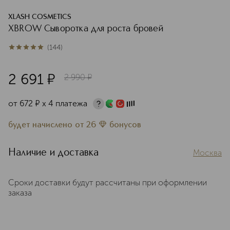
XLASH COSMETICS
XBROW Сыворотка для роста бровей
(
144
)
5
из
5
144
2 691
¤
2 990
¤
от
672
¤
х 4 платежа
будет начислено
от
26
бонусов
Наличие и доставка
Москва
Сроки доставки будут рассчитаны при оформлении
заказа