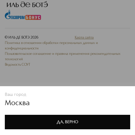
© ИЛЬ ДЕ БОТЭ
2026
Карта сайта
Политика в отношении обработки персональных данных и
конфиденциальности
Пользовательское соглашение и правила применения рекомендательных
технологий
Ведомость СОУТ
Ваш город
В КОРЗИНУ
КУПИТЬ СЕЙЧАС
Москва
Мы используем cookie-файлы и сервисы веб-аналитики. Они
необходимы для улучшения работы сайта. Подробнее –
OK
в
Политике конфиденциальности
ДА, ВЕРНО