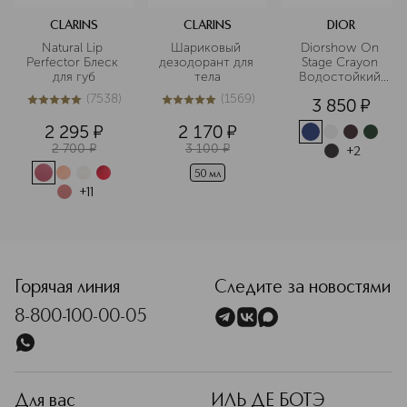
CLARINS
CLARINS
DIOR
Natural Lip 
Шариковый 
Diorshow On 
Perfector Блеск 
дезодорант для 
Stage Crayon 
для губ
тела
Водостойкий 
карандаш-кайал 
(
7538
)
(
1569
)
3 850
¤
для глаз
5
из
5
7538
5
из
5
1569
2 295
¤
2 170
¤
2 700
¤
3 100
¤
+
2
50 мл
+
11
<p class="MsoNormal"><span style="font-size: 12.0pt; lin
Горячая линия
Следите за новостями
8-800-100-00-05
Для вас
ИЛЬ ДЕ БОТЭ