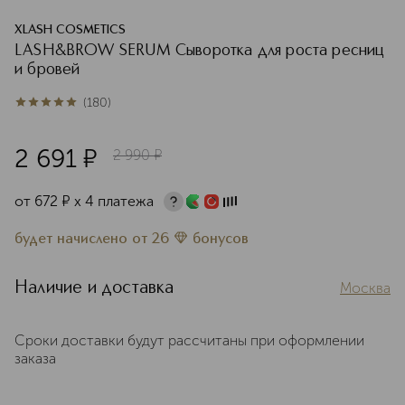
XLASH COSMETICS
LASH&BROW SERUM Сыворотка для роста ресниц
и бровей
(
180
)
4.9
из
5
180
2 691
¤
2 990
¤
от
672
¤
х 4 платежа
будет начислено
от
26
бонусов
Наличие и доставка
Москва
Сроки доставки будут рассчитаны при оформлении
заказа