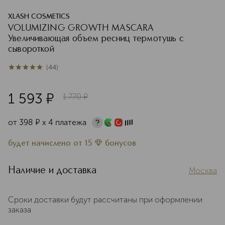
XLASH COSMETICS
VOLUMIZING GROWTH MASCARA
Увеличивающая объем ресниц термотушь с
сывороткой
(
44
)
4.9
из
5
44
1 593
¤
1 770
¤
от
398
¤
х 4 платежа
будет начислено
от
15
бонусов
Наличие и доставка
Москва
Сроки доставки будут рассчитаны при оформлении
заказа