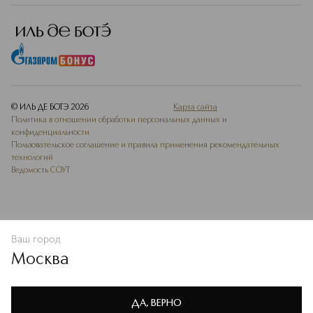
© ИЛЬ ДЕ БОТЭ
2026
Карта сайта
Политика в отношении обработки персональных данных и
конфиденциальности
Пользовательское соглашение и правила применения рекомендательных
технологий
Ведомость СОУТ
Ваш город
В КОРЗИНУ
КУПИТЬ СЕЙЧАС
Москва
Мы используем cookie-файлы и сервисы веб-аналитики. Они
необходимы для улучшения работы сайта. Подробнее –
OK
в
Политике конфиденциальности
ДА, ВЕРНО