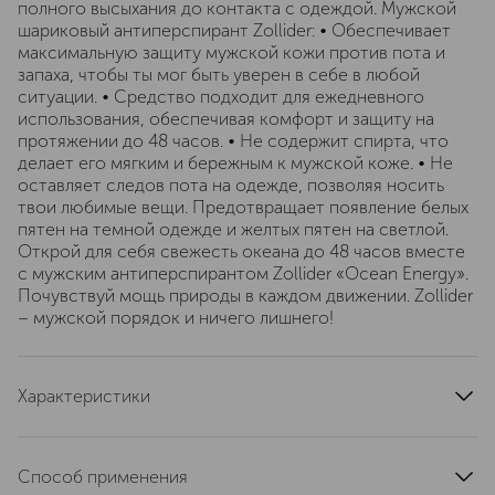
полного высыхания до контакта с одеждой. Мужской
шариковый антиперспирант Zollider: • Обеспечивает
максимальную защиту мужской кожи против пота и
запаха, чтобы ты мог быть уверен в себе в любой
ситуации. • Средство подходит для ежедневного
использования, обеспечивая комфорт и защиту на
протяжении до 48 часов. • Не содержит спирта, что
делает его мягким и бережным к мужской коже. • Не
оставляет следов пота на одежде, позволяя носить
твои любимые вещи. Предотвращает появление белых
пятен на темной одежде и желтых пятен на светлой.
Открой для себя свежесть океана до 48 часов вместе
с мужским антиперспирантом Zollider «Ocean Energy».
Почувствуй мощь природы в каждом движении. Zollider
– мужской порядок и ничего лишнего!
Характеристики
эффект
дезодорирование
тип продукта
дезодорант
Способ применения