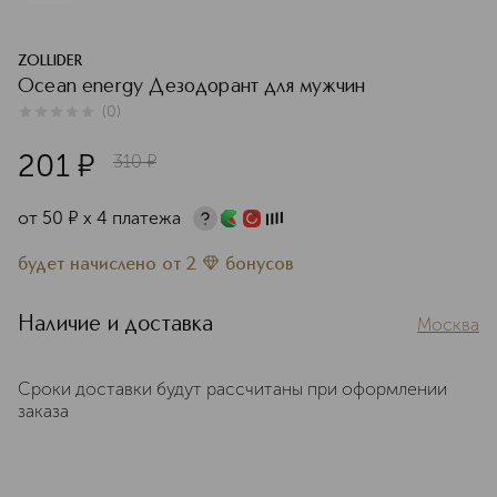
ZOLLIDER
Ocean energy Дезодорант для мужчин
(
0
)
0
из
5
0
201
¤
310
¤
от
50
¤
х 4 платежа
будет начислено
от
2
бонусов
Наличие и доставка
Москва
Сроки доставки будут рассчитаны при оформлении
заказа