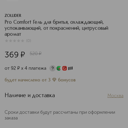
ZOLLIDER
Pro Comfort Гель для бритья, охлаждающий,
успокаивающий, от покраснений, цитрусовый
аромат
(
0
)
0
из
5
0
369
¤
520
¤
от
92
¤
х 4 платежа
будет начислено
от
3
бонусов
Наличие и доставка
Москва
Сроки доставки будут рассчитаны при оформлении
заказа