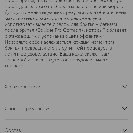
после бритья, а также обветренную и обезвоженную
после длительного пребывания на солнце или морозе.
Для достижения идеальных результатов и обеспечения
максимального комфорта мы рекомендуем
использовать вместе с гелом для бритья – бальзам
после бритья «Zollider Pro Comfort», который обладает
охлаждающим и успокаивающим эффектами.
Позвольте себе наслаждаться каждым моментом
бритья, превращая его из рутинной процедуры в
истинное удовольствие. Ваша кожа скажет вам
"спасибо". Zollider – мужской порядок и ничего
лишнего!
Характеристики
страна производства
Россия
артикул
ZR1107000001
Способ применения
Перед применением встряхнуть баллон. Удерживая
баллон вертикально, выдавить необходимое
Состав
количество геля, равномерно нанести гель на