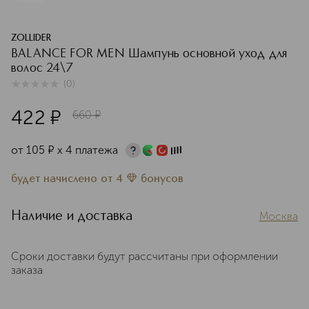
ZOLLIDER
BALANCE FOR MEN Шампунь основной уход для
волос 24\7
(
0
)
0
из
5
0
422
¤
660
¤
от
105
¤
х 4 платежа
будет начислено
от
4
бонусов
Наличие и доставка
Москва
Сроки доставки будут рассчитаны при оформлении
заказа