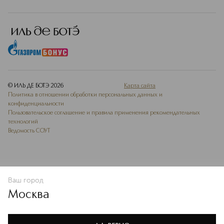
© ИЛЬ ДЕ БОТЭ
2026
Карта сайта
Политика в отношении обработки персональных данных и
конфиденциальности
Пользовательское соглашение и правила применения рекомендательных
технологий
Ведомость СОУТ
Ваш город
В КОРЗИНУ
КУПИТЬ СЕЙЧАС
Москва
Мы используем cookie-файлы и сервисы веб-аналитики. Они
необходимы для улучшения работы сайта. Подробнее –
OK