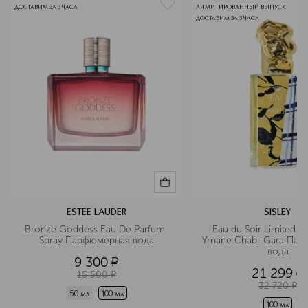
ДОСТАВИМ ЗА 3 ЧАСА
ЛИМИТИРОВАННЫЙ ВЫПУСК
ДОСТАВИМ ЗА 3 ЧАСА
ESTEE LAUDER
SISLEY
Bronze Goddess Eau De Parfum 
Eau du Soir Limited Edi
Spray Парфюмерная вода
Ymane Chabi-Gara Пар
вода
9 300
¤
21 299
¤
15 500
¤
32 720
¤
50 мл
100 мл
100 мл