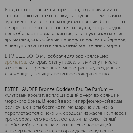
Когда солнце касается горизонта, окрашивая мир в
тёплые золотистые оттенки, наступает время самых
чувственных и вдохновляющих мгновений. Лето — это
не просто сезон, это состояние души, когда каждый
день обещает новые открытия, а воздух наполняется
ароматами, способными перенести нас на побережье,
в цветущий сад или в загадочный восточный дворец.
В ИЛЬ ДЕ БОТЭ мы собрали для вас коллекцию
ароматов
, которые станут идеальными спутниками
этого лета — роскошные, многогранные, созданные
для женщин, ценящих истинное совершенство:
ESTEE LAUDER Bronze Goddess Eau De Parfum
—
культовый аромат, воплощающий энергию солнца и
морского бриза. В новой версии парфюмерной воды
солнечные ноты бергамота, мандарина и лимона
переплетаются с нежным сердцем из жасмина, тиаре и
кремообразного кокоса, оставляя на коже тёплый
шлейф амбры, сандала и ванили. Это настоящий
эликсир вечного лета, который дарит ощущение