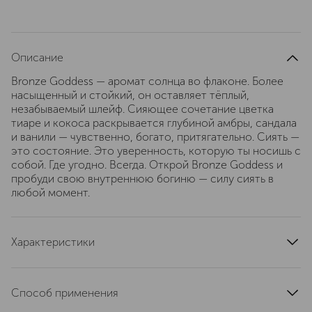
Описание
Bronze Goddess — аромат солнца во флаконе. Более
насыщенный и стойкий, он оставляет тёплый,
незабываемый шлейф. Сияющее сочетание цветка
тиаре и кокоса раскрывается глубиной амбры, сандала
и ванили — чувственно, богато, притягательно. Сиять —
это состояние. Это уверенность, которую ты носишь с
собой. Где угодно. Всегда. Открой Bronze Goddess и
пробуди свою внутреннюю богиню — силу сиять в
любой момент.
Характеристики
тип продукта
парфюмерная вода
страна производства
Швейцария
Способ применения
артикул
GBQA010000