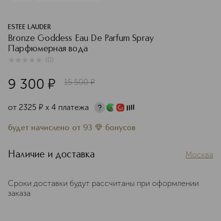
ESTEE LAUDER
Bronze Goddess Eau De Parfum Spray
Парфюмерная вода
(
0
)
0
из
5
0
9 300
¤
15 500
¤
от
2325
¤
х 4 платежа
будет начислено
от
93
бонусов
Наличие и доставка
Москва
Сроки доставки будут рассчитаны при оформлении
заказа