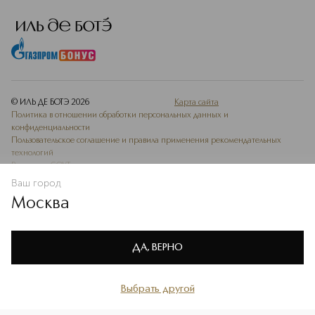
© ИЛЬ ДЕ БОТЭ
2026
Карта сайта
Политика в отношении обработки персональных данных и
конфиденциальности
Пользовательское соглашение и правила применения рекомендательных
технологий
Ведомость СОУТ
Ваш город
В КОРЗИНУ
КУПИТЬ СЕЙЧАС
Москва
Мы используем cookie-файлы и сервисы веб-аналитики. Они
необходимы для улучшения работы сайта. Подробнее –
OK
в
Политике конфиденциальности
ДА, ВЕРНО
Выбрать другой
Главная
Каталог
Избранное
Профиль
Корзина