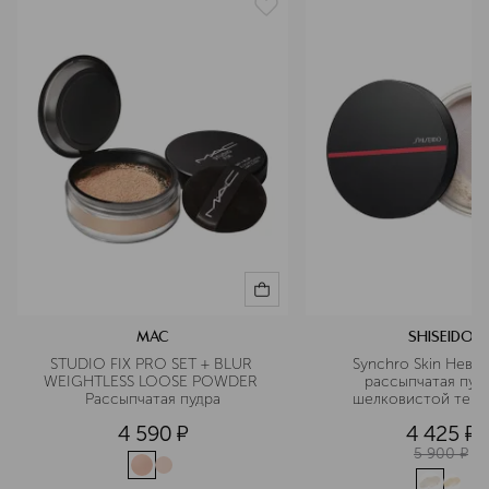
MAC
SHISEIDO
STUDIO FIX PRO SET + BLUR 
Synchro Skin Невид
WEIGHTLESS LOOSE POWDER 
рассыпчатая пудр
Рассыпчатая пудра
шелковистой текс
4 590
¤
4 425
¤
5 900
¤