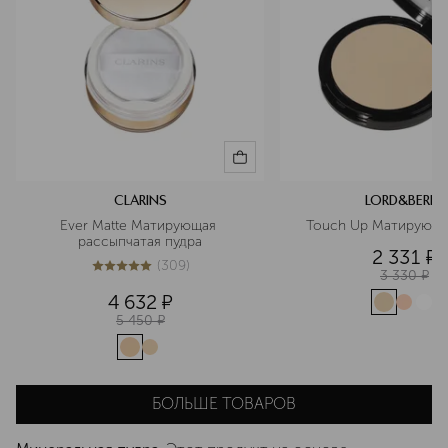
CLARINS
LORD&BERRY
Ever Matte Матирующая 
рассыпчатая пудра
2 331
¤
(
309
)
5
из
5
309
3 330
¤
4 632
¤
5 450
¤
БОЛЬШЕ ТОВАРОВ