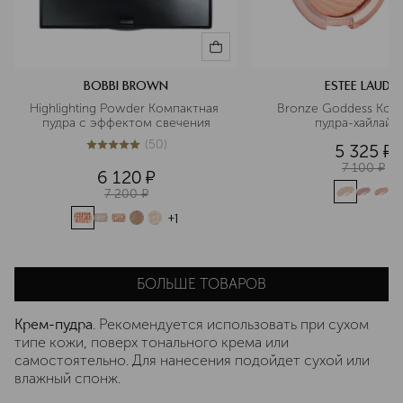
BOBBI BROWN
ESTEE LAUDER
Highlighting Powder Компактная 
Bronze Goddess Комп
пудра с эффектом свечения
пудра-хайлайт
(
50
)
5 325
¤
4.9
из
5
50
7 100
¤
6 120
¤
7 200
¤
+
1
БОЛЬШЕ ТОВАРОВ
Крем-пудра
. Рекомендуется использовать при сухом
типе кожи, поверх тонального крема или
самостоятельно. Для нанесения подойдет сухой или
влажный спонж.