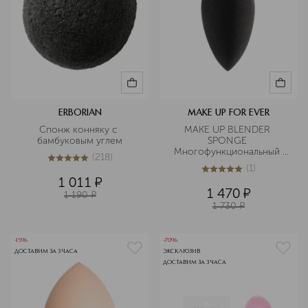
ERBORIAN
MAKE UP FOR EVER
Спонж конняку с 
MAKE UP BLENDER 
бамбуковым углем
SPONGE 
Многофункциональный 
(
218
)
двусторонний спонж
5
из
5
218
(
1
)
5
из
5
1
1 011
¤
1 470
¤
1 190
¤
1 730
¤
-15%
-70%
ДОСТАВИМ ЗА 3 ЧАСА
ЭКСКЛЮЗИВ
ДОСТАВИМ ЗА 3 ЧАСА