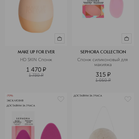
MAKE UP FOR EVER
SEPHORA COLLECTION
HD SKIN Спонж
Спонж силиконовый для 
макияжа
1 470
¤
315
¤
1 730
¤
1 050
¤
-70%
ДОСТАВИМ ЗА 3 ЧАСА
ЭКСКЛЮЗИВ
ДОСТАВИМ ЗА 3 ЧАСА