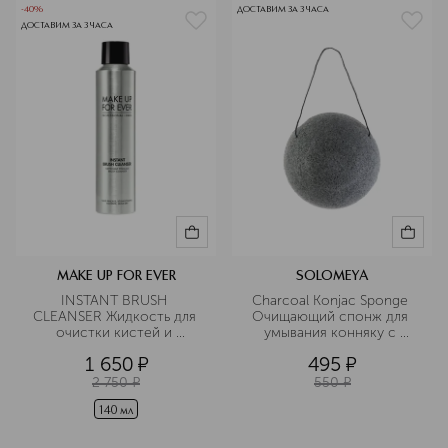
-40%
ДОСТАВИМ ЗА 3 ЧАСА
ДОСТАВИМ ЗА 3 ЧАСА
MAKE UP FOR EVER
SOLOMEYA
INSTANT BRUSH 
Charcoal Konjac Sponge 
CLEANSER Жидкость для 
Очищающий спонж для 
очистки кистей и 
умывания конняку с 
спонжей
древесным углем
1 650
¤
495
¤
2 750
¤
550
¤
140 мл