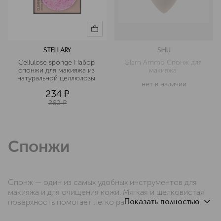
STELLARY
SHU
Cellulose sponge Набор 
Glam Ammo Спонж для 
спонжи для макияжа из 
макияжа 
натуральной целлюлозы 
нет в наличии
234
¤
260
¤
Спонжи
Спонж 
— один из самых удобных инструментов для 
макияжа
 и для очищения кожи. Мягкая и шелковистая 
поверхность помогает легко распределять косметику 
Показать полностью
по коже, а удобная форма обеспечивает как точное 