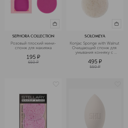
SEPHORA COLLECTION
SOLOMEYA
Розовый плоский мини-
Konjac Sponge with Walnut 
спонж для макияжа
Очищающий спонж для 
умывания конняку с 
195
¤
грецким орехом
495
¤
650
¤
550
¤