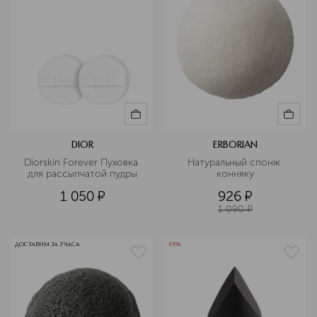
DIOR
ERBORIAN
Diorskin Forever Пуховка 
Натуральный спонж 
для рассыпчатой пудры
конняку
1 050
¤
926
¤
1 090
¤
ДОСТАВИМ ЗА 3 ЧАСА
-15%