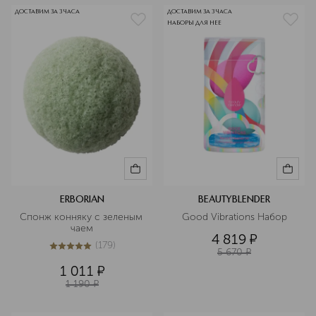
ДОСТАВИМ ЗА 3 ЧАСА
ДОСТАВИМ ЗА 3 ЧАСА
НАБОРЫ ДЛЯ НЕЕ
ERBORIAN
BEAUTYBLENDER
Спонж конняку с зеленым 
Good Vibrations Набор
чаем
4 819
¤
(
179
)
5
из
5
179
5 670
¤
1 011
¤
1 190
¤