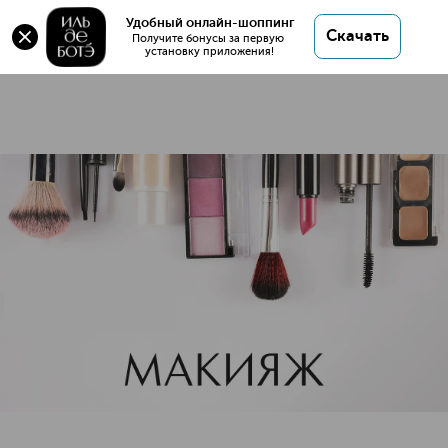
Спонжи
Удобный онлайн-шоппинг
Скачать
18 товаров
Получите бонусы за первую 
установку приложения!
Спонжи