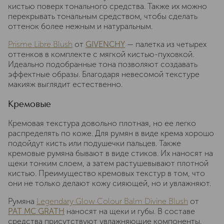
кистью поверх тонального средства. Также их можно
перекрывать тональным средством, чтобы сделать
оттенок более нежным и натуральным.
Prisme Libre Blush
от
GIVENCHY
— палетка из четырех
оттенков в комплекте с мягкой кистью-пуховкой.
Идеально подобранные тона позволяют создавать
эффектные образы. Благодаря невесомой текстуре
макияж выглядит естественно.
Кремовые
Кремовая текстура довольно плотная, но ее легко
распределять по коже. Для румян в виде крема хорошо
подойдут кисть или подушечки пальцев. Также
кремовые румяна бывают в виде стиков. Их наносят на
щеки тонким слоем, а затем растушевывают плотной
кистью. Преимущество кремовых текстур в том, что
они не только делают кожу сияющей, но и увлажняют.
Румяна
Legendary Glow Colour Balm Divine Blush
от
PAT MC GRATH
наносят на щеки и губы. В составе
средства присутствуют увлажняющие компоненты.