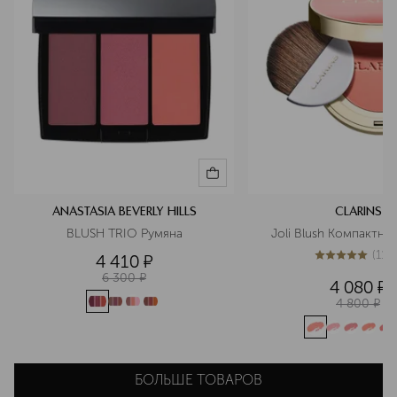
ANASTASIA BEVERLY HILLS
CLARINS
BLUSH TRIO Румяна
Joli Blush Компактны
(
113
4 410
¤
5
из
5
1137
6 300
¤
4 080
¤
4 800
¤
БОЛЬШЕ ТОВАРОВ