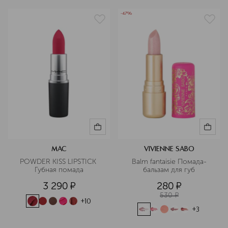
-47%
MAC
VIVIENNE SABO
POWDER KISS LIPSTICK 
Balm fantaisie Помада-
Губная помада
бальзам для губ
3 290
¤
280
¤
530
¤
+
10
+
3