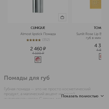
CLINIQUE
TOM FOR
Almost lipstick Помада
Sunlit Rose Lip Balm 
губ в мини-ф
(
352
)
4.9
из
5
352
4 365
2 460
¤
4 850
¤
4 100
¤
Помады для губ 
Губная 
помада
 — это не просто косметический 
продукт, а магический акцент на вашей 
Показать полностью
индивидуальности. С ярким, 
матовым
 или сияющим 
финишем — 
помада
 помогает выразить эмоции и 
подчеркнуть уникальность стиля. 