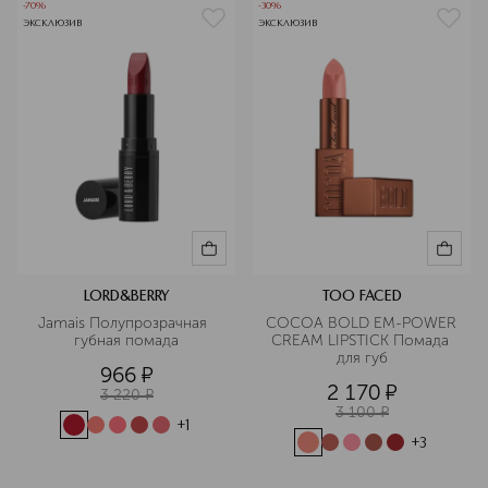
-70%
-30%
ЭКСКЛЮЗИВ
ЭКСКЛЮЗИВ
LORD&BERRY
TOO FACED
Jamais Полупрозрачная  
COCOA BOLD EM-POWER 
губная помада
CREAM LIPSTICK Помада 
для губ
966
¤
2 170
¤
3 220
¤
3 100
¤
+
1
+
3