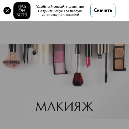
Помада
Удобный онлайн-шоппинг
Скачать
158 товаров
Получите бонусы за первую 
установку приложения!
Губные помады