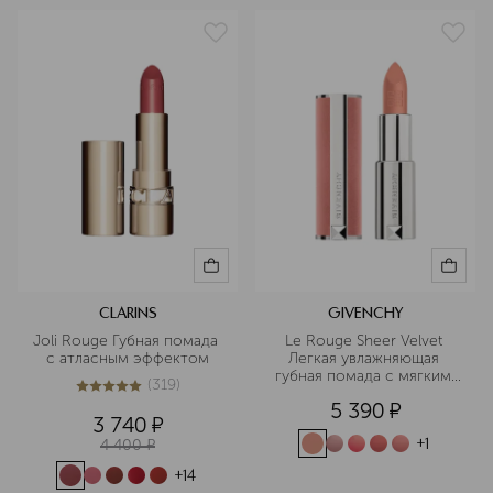
CLARINS
GIVENCHY
Joli Rouge Губная помада 
Le Rouge Sheer Velvet 
с атласным эффектом
Легкая увлажняющая 
губная помада с мягким 
(
319
)
матовым финишем
4.9
из
5
319
5 390
¤
3 740
¤
4 400
¤
+
1
+
14