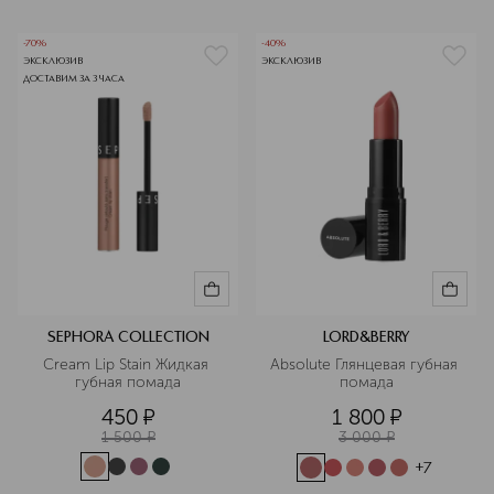
-70%
-40%
ЭКСКЛЮЗИВ
ЭКСКЛЮЗИВ
ДОСТАВИМ ЗА 3 ЧАСА
SEPHORA COLLECTION
LORD&BERRY
Cream Lip Stain Жидкая 
Absolute Глянцевая губная 
губная помада
помада
450
¤
1 800
¤
1 500
¤
3 000
¤
+
7