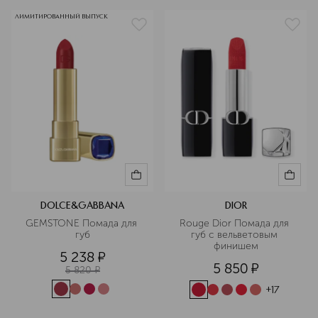
ЛИМИТИРОВАННЫЙ ВЫПУСК
DOLCE&GABBANA
DIOR
GEMSTONE Помада для 
Rouge Dior Помада для 
губ
губ с вельветовым 
финишем
5 238
¤
5 850
¤
5 820
¤
+
17