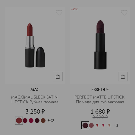
-40%
MAC
ERRE DUE
MACXIMAL SLEEK SATIN 
PERFECT MATTE LIPSTICK 
LIPSTICK Губная помада
Помада для губ матовая
3 250
¤
1 680
¤
2 800
¤
+
32
+
3