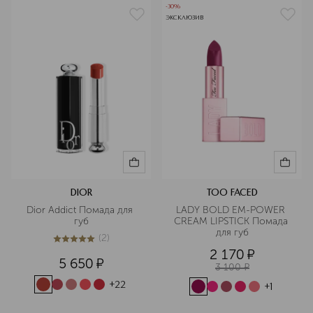
-30%
ЭКСКЛЮЗИВ
DIOR
TOO FACED
Dior Addict Помада для 
LADY BOLD EM-POWER 
губ
CREAM LIPSTICK Помада 
для губ
(
2
)
5
из
5
2
2 170
¤
5 650
¤
3 100
¤
+
22
+
1