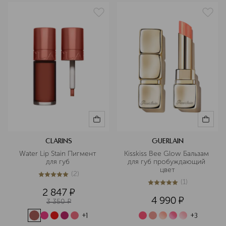
CLARINS
GUERLAIN
Water Lip Stain Пигмент 
Kisskiss Bee Glow Бальзам 
для губ 
для губ пробуждающий 
цвет
(
2
)
5
из
5
2
(
1
)
5
из
5
1
2 847
¤
4 990
¤
3 350
¤
+
1
+
3