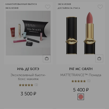
ЛИМИТИРОВАННЫЙ ВЫПУСК
ЭКСКЛЮЗИВ
ЭКСКЛЮЗИВ
ДОСТАВИМ ЗА 3 ЧАСА
ИЛЬ ДЕ БОТЭ
PAT MC GRATH
Эксклюзивный бьюти-
MATTETRANCE™ Помада
бокс макияж
(
1
)
5
из
5
1
(
1
)
5
из
5
1
5 400
¤
3 500
¤