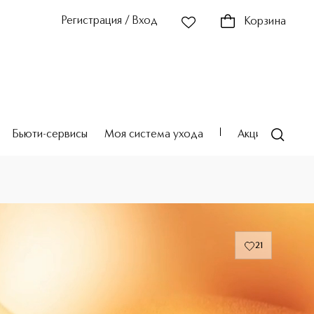
Регистрация / Вход
Корзина
Бьюти-сервисы
Моя система ухода
Акции
Театр
21