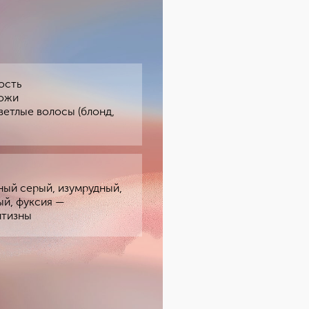
ость
кожи
ветлые волосы (блонд,
ный серый, изумрудный,
ый, фуксия —
лтизны