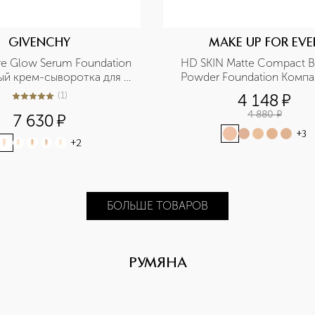
GIVENCHY
MAKE UP FOR EVE
re Glow Serum Foundation 
HD SKIN Matte Compact Blu
ый крем-сыворотка для 
Powder Foundation Компа
сияния и совершенства кожи лица  
тональное средств
(
1
)
4 148
¤
5
из
5
1
4 880
¤
7 630
¤
+
3
+
2
БОЛЬШЕ ТОВАРОВ
РУМЯНА