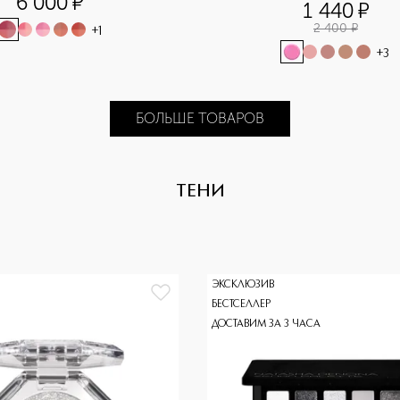
6 000
¤
1 440
¤
2 400
¤
+
1
+
3
БОЛЬШЕ ТОВАРОВ
ТЕНИ
ЭКСКЛЮЗИВ
БЕСТСЕЛЛЕР
ДОСТАВИМ ЗА 3 ЧАСА