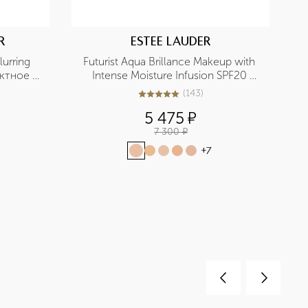
R
ESTEE LAUDER
rring 
Futurist Aqua Brillance Makeup with 
ктное 
Intense Moisture Infusion SPF20 
о
Тональный крем, придающий 
(
143
)
5
из
5
143
сияние SPF20
5 475
¤
7 300
¤
+
7