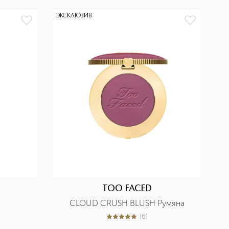
ЭКСКЛЮЗИВ
-3
ЭК
TOO FACED
CLOUD CRUSH BLUSH Румяна
(
6
)
5
из
5
6