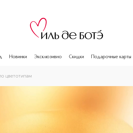
д
Новинки
Эксклюзивно
Скидки
Подарочные карты
по цветотипам
о по цветотипам