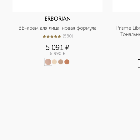
ERBORIAN
BB-крем для лица, новая формула
Prisme Lib
Тональн
(
580
)
5
из
5
580
5 091
¤
5 990
¤