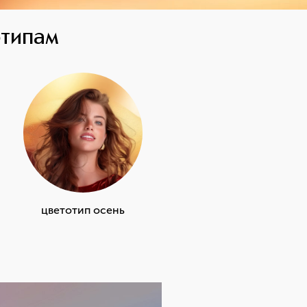
отипам
цветотип осень