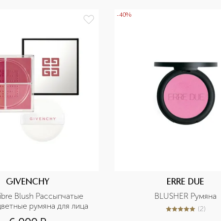
-40%
GIVENCHY
ERRE DUE
ibre Blush Рассыпчатые 
BLUSHER Румяна
ветные румяна для лица
(
2
)
5
из
5
2