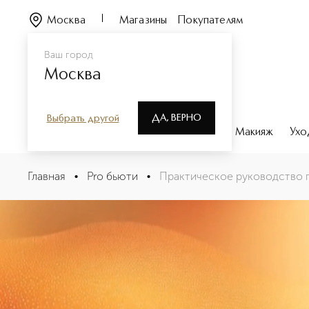
Москва
Магазины
Покупателям
Ваш город
Москва
ДА, ВЕРНО
Выбрать другой
Каталог
Бренды
Парфюмерия
Макияж
Ухо
Главная
•
Pro бьюти
•
Практическое руководство 
Практическое руководств