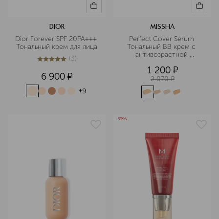
DIOR
MISSHA
Dior Forever SPF 20PA+++ 
Perfect Cover Serum 
Тональный крем для лица
Тональный BB крем с 
антивозрастной 
(
3
)
сывороткой, SPF 50
5
из
5
3
1 200
¤
6 900
¤
2 070
¤
+
9
-59%