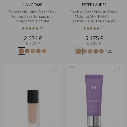
LANCOME
ESTEE LAUDER
Teint Idole Ultra Wear Stick 
Double Wear Stay-In-Place 
Foundation Тональное 
Makeup SPF 10/PA++ 
средство в стике
Устойчивый тональный 
крем
(
6
)
(
2
)
5
из
5
6
5
из
5
2
2 634
¤
5 175
¤
8 780
¤
6 900
¤
+
25
-42%