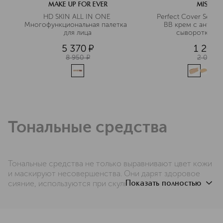
MAKE UP FOR EVER
MISSHA
HD SKIN ALL IN ONE 
Perfect Cover Serum
Многофункциональная палетка  
BB крем с антиво
для лица
сывороткой, 
5 370
¤
1 200
8 950
¤
2 070
¤
Тональные средства
Тональные средства
 не только выравнивают цвет 
кожи
и маскируют несовершенства. Они дарят здоровое 
сияние, используются при скульптурировании, 
Показать полностью
помогают сделать макияж выразительнее и даже мягко 
корректируют черты 
лица
. ИЛЬ ДЕ БОТЭ предлагает 
большую коллекцию качественной косметики.