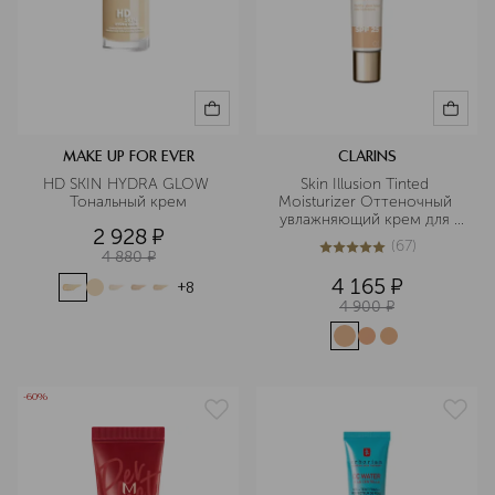
MAKE UP FOR EVER
CLARINS
HD SKIN HYDRA GLOW 
Skin Illusion Tinted 
Тональный крем
Moisturizer Оттеночный 
увлажняющий крем для 
2 928
¤
лица с эффектом сияния 
(
67
)
SPF 25 
4 880
¤
4.9
из
5
67
4 165
¤
+
8
4 900
¤
-60%