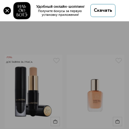
Тональные средства
Удобный онлайн-шоппинг
Скачать
164 товара
Получите бонусы за первую 
установку приложения!
Тональные средства для ли
-70%
ДОСТАВИМ ЗА 3 ЧАСА