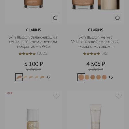
CLARINS
CLARINS
Skin Illusion Увлажняющий 
Skin Illusion Velvet 
тональный крем с легким 
Увлажняющий тональный 
покрытием SPF15
крем с матовым 
покрытием
(
1002
)
(
42
)
5
из
5
1002
4.9
из
5
42
5 100
¤
4 505
¤
6 000
¤
5 300
¤
+
7
+
5
-40%