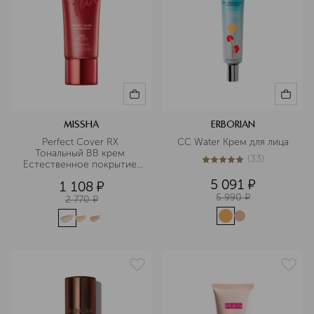
MISSHA
ERBORIAN
Perfect Cover RХ 
CC Water Крем для лица
Тональный BB крем 
(
33
)
Естественное покрытие 
4.9
из
5
33
SPF42/PA+++
5 091
¤
1 108
¤
5 990
¤
2 770
¤