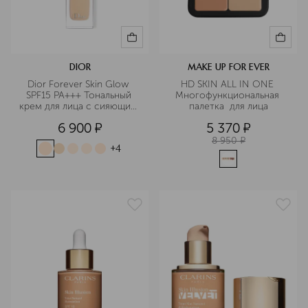
DIOR
MAKE UP FOR EVER
Dior Forever Skin Glow 
HD SKIN ALL IN ONE 
SPF15 PA+++ Тональный 
Многофункциональная 
крем для лица с сияющим 
палетка  для лица
финишем
6 900
¤
5 370
¤
8 950
¤
+
4