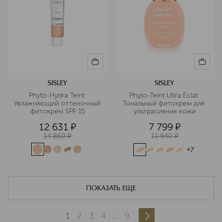
SISLEY
SISLEY
Phyto-Hydra Teint 
Phyto-Teint Ultra Éclat 
Увлажняющий оттеночный 
Тональный фитокрем для 
фитокрем SPF 15
ультрасияния кожи
12 631
¤
7 799
¤
14 860
¤
11 940
¤
+
7
ПОКАЗАТЬ ЕЩЕ
1
2
3
4
...
9