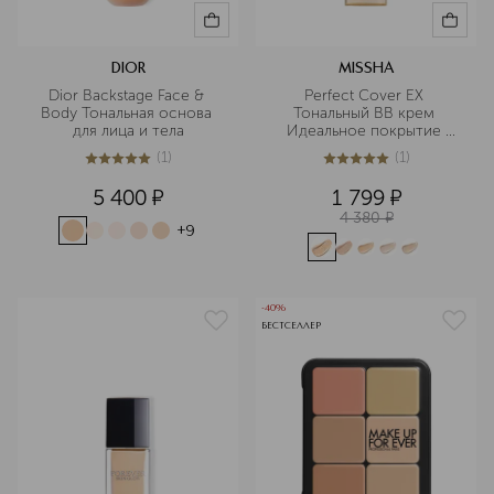
DIOR
MISSHA
Dior Backstage Face & 
Perfect Cover EX 
Body Тональная основа 
Тональный BB крем 
для лица и тела
Идеальное покрытие 
SPF42/PA+++
(
1
)
(
1
)
5
из
5
1
5
из
5
1
5 400
¤
1 799
¤
4 380
¤
+
9
-40%
БЕСТСЕЛЛЕР