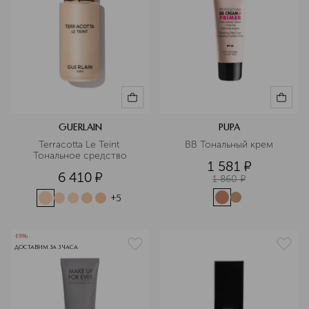
GUERLAIN
PUPA
Terracotta Le Teint 
ВВ Тональный крем
Тональное средство
1 581
¤
6 410
¤
1 860
¤
+
5
-15%
ДОСТАВИМ ЗА 3 ЧАСА