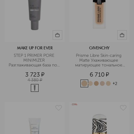
MAKE UP FOR EVER
GIVENCHY
STEP 1 PRIMER PORE 
Prisme Libre Skin-caring 
MINIMIZER 
Matte Ухаживающее 
Разглаживающая база под 
матирующее тональное 
макияж
средство
3 723
¤
6 710
¤
4 380
¤
+
2
-35%